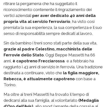
ritirare la pergamena che ha suggellato il
riconoscimento contenente il ringraziamento dei
vertici aziendali
per aver dedicato 40 anni della
propria vita al servizio ferroviario
, ha visto così
premiata la sua esperienza, la sua competenza e il suo
senso di responsabilità sempre dedicati al lavoro.
Sin da bambino i treni sono stati parte della sua vita,
grazie al padre Celestino, macchinista delle
Ferrovie dello Stato
. Oggi Beppe Massetti ha 66
anni,
è capotreno Frecciarossa
e a febbraio ha
raggiunto i 43 anni di servizio in ferrovia. Una tradizione
destinata a continuare, visto che
la figlia maggiore,
Rebecca, è attualmente capotreno
con base a
Torino.
Ma oltre ai treni Massetti ha trovato il tempo di
dedicarsi alla sua famiglia, al volontariato
(Medaglia
d’Oro dell’Avis)
, allo sport (amante della corsa) e al