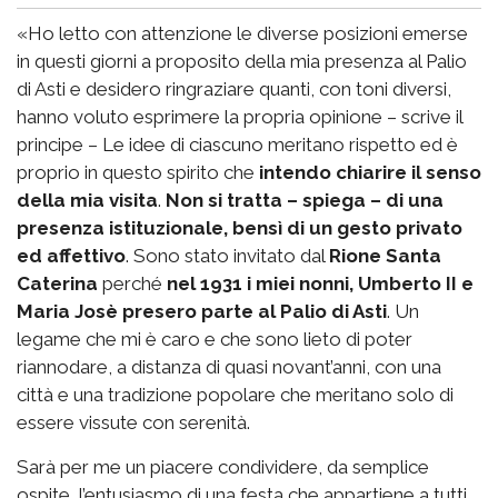
«Ho letto con attenzione le diverse posizioni emerse
in questi giorni a proposito della mia presenza al Palio
di Asti e desidero ringraziare quanti, con toni diversi,
hanno voluto esprimere la propria opinione – scrive il
principe – Le idee di ciascuno meritano rispetto ed è
proprio in questo spirito che
intendo chiarire il senso
della mia visita
.
Non si tratta – spiega – di una
presenza istituzionale, bensì di un gesto privato
ed affettivo
. Sono stato invitato dal
Rione Santa
Caterina
perché
nel 1931 i miei nonni, Umberto II e
Maria Josè presero parte al Palio di Asti
. Un
legame che mi è caro e che sono lieto di poter
riannodare, a distanza di quasi novant’anni, con una
città e una tradizione popolare che meritano solo di
essere vissute con serenità.
Sarà per me un piacere condividere, da semplice
ospite, l’entusiasmo di una festa che appartiene a tutti