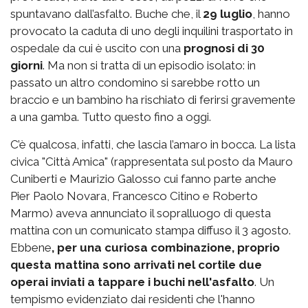
spuntavano dall’asfalto. Buche che, il
29 luglio
, hanno
provocato la caduta di uno degli inquilini trasportato in
ospedale da cui è uscito con una
prognosi di 30
giorni
. Ma non si tratta di un episodio isolato: in
passato un altro condomino si sarebbe rotto un
braccio e un bambino ha rischiato di ferirsi gravemente
a una gamba. Tutto questo fino a oggi.
C’è qualcosa, infatti, che lascia l’amaro in bocca. La lista
civica "Città Amica" (rappresentata sul posto da Mauro
Cuniberti e Maurizio Galosso cui fanno parte anche
Pier Paolo Novara, Francesco Citino e Roberto
Marmo) aveva annunciato il sopralluogo di questa
mattina con un comunicato stampa diffuso il 3 agosto.
Ebbene
, per una curiosa combinazione, proprio
questa mattina sono arrivati nel cortile due
operai inviati a tappare i buchi nell'asfalto
. Un
tempismo evidenziato dai residenti che l'hanno