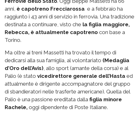
Ferrovie dello Stato
. Oggi Beppe Massetti ha 66
anni,
è capotreno Frecciarossa
e a febbraio ha
raggiunto i 43 anni di servizio in ferrovia. Una tradizione
destinata a continuare, visto che
la figlia maggiore,
Rebecca, è attualmente capotreno
con base a
Torino.
Ma oltre ai treni Massetti ha trovato il tempo di
dedicarsi alla sua famiglia, al volontariato
(Medaglia
d’Oro dell’Avis)
, allo sport (amante della corsa) e al
Palio (è stato
vicedirettore generale dell’Hasta
ed
attualmente è dirigente accompagnatore del gruppo
di sbandieratori nelle trasferte americane). Quella del
Palio è una passione ereditata dalla
figlia minore
Rachele,
oggi dipendente di Poste Italiane.