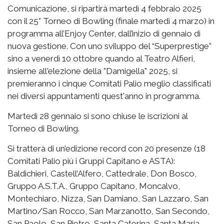
Comunicazione, si ripartirà martedì 4 febbraio 2025
con il 25° Torneo di Bowling (finale martedì 4 marzo) in
programma all’Enjoy Center, dall’inizio di gennaio di
nuova gestione. Con uno sviluppo del “Superprestige”
sino a venerdì 10 ottobre quando al Teatro Alfieri,
insieme all'elezione della "Damigella" 2025, si
premieranno i cinque Comitati Palio meglio classificati
nei diversi appuntamenti quest'anno in programma.
Martedì 28 gennaio si sono chiuse le iscrizioni al
Torneo di Bowling.
Si tratterà di un’edizione record con 20 presenze (18
Comitati Palio più i Gruppi Capitano e ASTA):
Baldichieri, Castell’Alfero, Cattedrale, Don Bosco,
Gruppo A.S.T.A., Gruppo Capitano, Moncalvo,
Montechiaro, Nizza, San Damiano, San Lazzaro, San
Martino/San Rocco, San Marzanotto, San Secondo,
San Paolo, San Pietro, Santa Caterina, Santa Maria