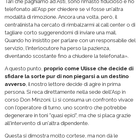
Tari che paghiamo ad Asti, sono rimasto fiducioso e ho
telefonato all'Asp per chiedere se vi fosse un'altra
modalità di rimozione. Ancora una volta, però, il
centralinista ha cercato di rimbalzarmi al call center o di
tagliare corto suggerendomi di inviare una mail.
Quando ho insistito per parlare con un responsabile del
servizio, l'interlocutore ha perso la pazienza,
diventando scostante fino a chiudere la telefonata».
A questo punto,
proprio come Ulisse che decide di
sfidare la sorte pur di non piegarsi a un destino
avverso
, il nostro lettore decide di agire in prima
persona. Si reca direttamente nella sede dell'Asp in
corso Don Minzoni. Lì si consuma un confronto vivace
con l'operatore di turno, uno scontro che potrebbe
degenerare in toni "quasi epici", ma che si placa grazie
all'intervento di un'altra dipendente.
Questa si dimostra molto cortese, ma non dà le