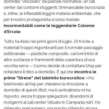
domicilio "vincolato" da pastoie normative, un call
center dai contorni sfuggenti, l'immancabile burocrazia
e, infine, le inflessibili leggi in materia ambientale, che
per il nostro protagonista si sono rivelate
insormontabili come le leggendarie Colonne
d’Ercole
.
Tutto ha inizio nei primi giorni di luglio. Di fronte a
materiali troppo ingombranti per il normale passaggio
settimanale — plastiche composite, cartoni intrisi di
altre sostanze e frammenti della copertura di una
vecchia serra — l'uomo decide di contattare l’Asp per
richiedere il ritiro a domicilio. È qui che
incontra le
prime "Sirene" del labirinto burocratico
: «Ho
telefonato all'Asp per chiedere la rimozione a
domicilio di questi rifiuti, ma il centralinista mi ha
risposto, senza troppe spiegazioni, dicendomi di
rivolgermi al call center (situato in Campania ndr). Ho
chiamato quel numero, ma non ho ottenuto alcuna