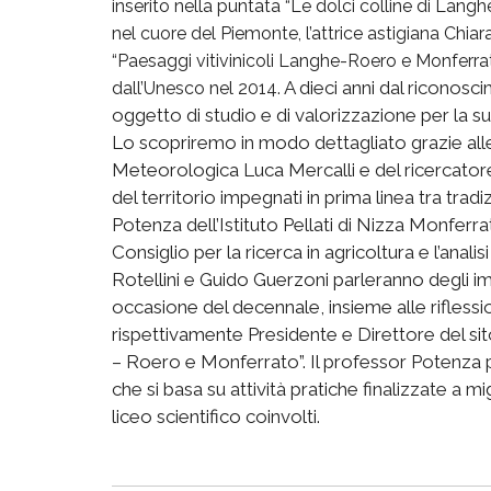
inserito nella puntata “Le dolci colline di Lang
nel cuore del Piemonte, l’attrice astigiana Chia
“Paesaggi vitivinicoli Langhe-Roero e Monferrat
A dieci anni dal riconosc
dall’Unesco nel 2014.
oggetto di studio e di valorizzazione per la s
Lo scopriremo in modo dettagliato grazie all
Meteorologica Luca Mercalli e del ricercatore
del territorio impegnati in prima linea tra trad
Potenza dell’Istituto Pellati di Nizza Monferra
Consiglio per la ricerca in agricoltura e l’anali
Rotellini e Guido Guerzoni parleranno degli i
occasione del decennale, insieme alle rifless
rispettivamente Presidente e Direttore del si
– Roero e Monferrato”. Il professor Potenza pa
che si basa su attività pratiche finalizzate a m
liceo scientifico coinvolti.