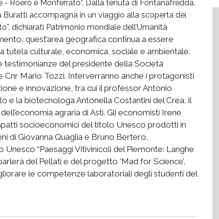
he - Roero e Monferrato”. Dalla tenuta di Fontanafredda,
ra Buratti accompagna in un viaggio alla scoperta dei
o”, dichiarati Patrimonio mondiale dell’Umanità
imento, quest’area geografica continua a essere
ua tutela culturale, economica, sociale e ambientale.
e testimonianze del presidente della Società
 Cnr Mario Tozzi. Interverranno anche i protagonisti
izione e innovazione, tra cui il professor Antonio
to e la biotecnologa Antonella Costantini del Crea, il
si dell’economia agraria di Asti. Gli economisti Irene
mpatti socioeconomici del titolo Unesco prodotti in
ioni di Giovanna Quaglia e Bruno Bertero,
to Unesco “Paesaggi Vitivinicoli del Piemonte: Langhe
rlerà del Pellati e del progetto ‘Mad for Science’,
igliorare le competenze laboratoriali degli studenti del