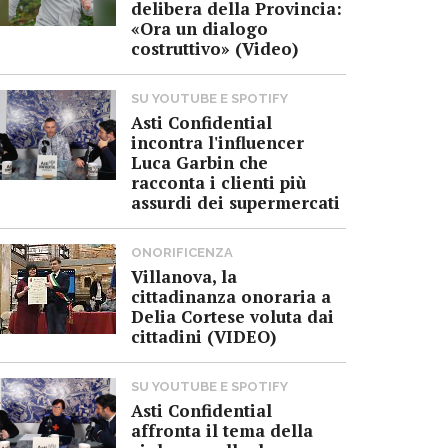
delibera della Provincia:
«Ora un dialogo
costruttivo» (Video)
SU YOUTUBE E SPOTIFY
Asti Confidential
incontra l'influencer
Luca Garbin che
racconta i clienti più
assurdi dei supermercati
ONORIFICENZA
Villanova, la
cittadinanza onoraria a
Delia Cortese voluta dai
cittadini (VIDEO)
SU YOUTUBE E SPOTIFY
Asti Confidential
affronta il tema della