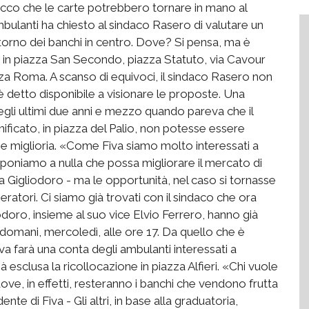
 ecco che le carte potrebbero tornare in mano al
bulanti ha chiesto al sindaco Rasero di valutare un
itorno dei banchi in centro. Dove? Si pensa, ma è
ità, in piazza San Secondo, piazza Statuto, via Cavour
zza Roma. A scanso di equivoci, il sindaco Rasero non
è detto disponibile a visionare le proposte. Una
negli ultimi due anni e mezzo quando pareva che il
ificato, in piazza del Palio, non potesse essere
e miglioria. «Come Fiva siamo molto interessati a
oniamo a nulla che possa migliorare il mercato di
a Gigliodoro - ma le opportunità, nel caso si tornasse
eratori. Ci siamo già trovati con il sindaco che ora
doro, insieme al suo vice Elvio Ferrero, hanno già
domani, mercoledì, alle ore 17. Da quello che è
a farà una conta degli ambulanti interessati a
 esclusa la ricollocazione in piazza Alfieri. «Chi vuole
 dove, in effetti, resteranno i banchi che vendono frutta
ente di Fiva - Gli altri, in base alla graduatoria,