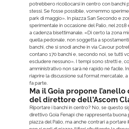
potrebbero ricollocarsi in centro con banchi più
stessi. Se fosse possibile, vorremmo speriment
park di maggio». In piazza San Secondo e zon
sperimentale in occasione del Palio, nel 2018 e
a cadenza bisettimanale. «Di certo la zona mig
quella pedonale, non soggetta a spostamenti 
banchi, che si snodi anche in via Cavour pot
contano 170 banchi e, secondo noi, se tutti vo
escludere nessuno». I tempi sono stretti e, com
amministrativo non sarà né rapido né facile. In
riaprire la discussione sul format mercatale, a 
fa parte.
Ma il Goia propone l’anello d
del direttore dell'Ascom C
Riportare i banchi in centro? No, se questo signi
direttivo Goia Fenapi che rappresenta buona p
piazza del Palio, ma anche contrari a portare 
non si parli di piazza Alfieri sfruttando la disp