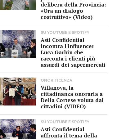
delibera della Provincia:
«Ora un dialogo
costruttivo» (Video)
SU YOUTUBE E SPOTIFY
Asti Confidential
incontra l'influencer
Luca Garbin che
racconta i clienti più
assurdi dei supermercati
ONORIFICENZA
Villanova, la
cittadinanza onoraria a
Delia Cortese voluta dai
cittadini (VIDEO)
SU YOUTUBE E SPOTIFY
Asti Confidential
affronta il tema della