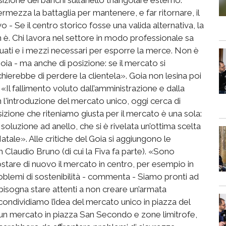
ezza la battaglia per mantenere, e far ritornare, il
vo - Se il centro storico fosse una valida alternativa, la
. Chi lavora nel settore in modo professionale sa
uati e i mezzi necessari per esporre la merce. Non è
oia - ma anche di posizione: se il mercato si
chierebbe di perdere la clientela». Goia non lesina poi
 «Il fallimento voluto dall’amministrazione e dalla
l'introduzione del mercato unico, oggi cerca di
izione che riteniamo giusta per il mercato è una sola:
soluzione ad anello, che si è rivelata un’ottima scelta
Natale». Alle critiche del Goia si aggiungono le
Claudio Bruno (di cui la Fiva fa parte). «Sono
tare di nuovo il mercato in centro, per esempio in
blemi di sostenibilità - commenta - Siamo pronti ad
bisogna stare attenti a non creare un’armata
condividiamo l’idea del mercato unico in piazza del
 un mercato in piazza San Secondo e zone limitrofe,