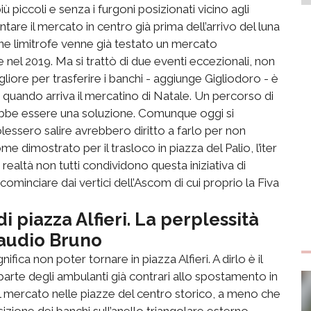
 piccoli e senza i furgoni posizionati vicino agli
are il mercato in centro già prima dell’arrivo del luna
e limitrofe venne già testato un mercato
 nel 2019. Ma si trattò di due eventi eccezionali, non
liore per trasferire i banchi - aggiunge Gigliodoro - è
quando arriva il mercatino di Natale. Un percorso di
rebbe essere una soluzione. Comunque oggi si
lessero salire avrebbero diritto a farlo per non
e dimostrato per il trasloco in piazza del Palio, l’iter
 realtà non tutti condividono questa iniziativa di
cominciare dai vertici dell’Ascom di cui proprio la Fiva
i piazza Alfieri. La perplessità
laudio Bruno
fica non poter tornare in piazza Alfieri. A dirlo è il
arte degli ambulanti già contrari allo spostamento in
il mercato nelle piazze del centro storico, a meno che
osizione dei banchi sull’anello triangolare esterno.