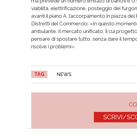
ma prevede un numero limitato di banchi e ci 
viabilità, elettrificazione, posteggio dei furgo
avanti il piano A, l’accorpamento in piazza del 
Distretti del Commercio: «In questo momento 
ambulante. Il mercato unificato, il cui progett
pensare di spostare tutto, senza dare il temp
risolve i problemi».
TAG
NEWS
C
SCRIVI/SC