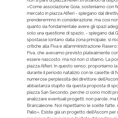
«Come associazione Goia, sosteniamo con ferm
mercato in piazza Alfieri - spiegano dal diretti
prenderemmo in considerazione, ma così non è
quanto sia fondamentale avere gli spazi adeg
solo una questione di spazio, - spiegano dal G
spostasse lontano dalla zona principale, si ris
critiche alla Fiva e all’amministrazione Rasero:
Fiva, che avevamo previsto platealmente con 
essere nascosto, ma noi non ci stiamo. La pos
piazza Alfieri. In questo senso, proponiamo la 
durante il periodo natalizio con le casette di 
numerose perplessità del direttore dell’Ascom 
abbastanza stupito da questa proposta di spos
piazza San Secondo, perché ci sono molti pro
analizzare eventuali progetti, non parole, ma 
Brancaleone. Noi rispettiamo le scelte fatte, 
Palio». Esiste già un progetto dell’Ascom per