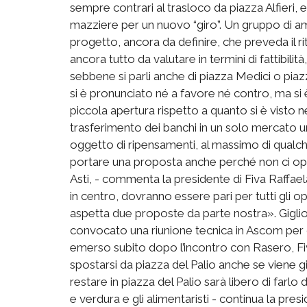
sempre contrari al trasloco da piazza Alfieri,
mazziere per un nuovo “giro”. Un gruppo di am
progetto, ancora da definire, che preveda il r
ancora tutto da valutare in termini di fattibil
sebbene si parli anche di piazza Medici o pia
si è pronunciato né a favore né contro, ma si 
piccola apertura rispetto a quanto si è visto 
trasferimento dei banchi in un solo mercato un
oggetto di ripensamenti, al massimo di qualch
portare una proposta anche perché non ci opp
Asti, - commenta la presidente di Fiva Raffael
in centro, dovranno essere pari per tutti gli op
aspetta due proposte da parte nostra». Giglio
convocato una riunione tecnica in Ascom per 
emerso subito dopo l’incontro con Rasero, Fiv
spostarsi da piazza del Palio anche se viene già
restare in piazza del Palio sarà libero di farlo
e verdura e gli alimentaristi - continua la presid