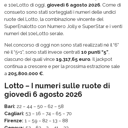
e 10eLotto di oggi,
giovedì 6 agosto 2026
. Come di
consueto sono stati sorteggiati i numeri delle undici
ruote del Lotto, la combinazione vincente del
SuperEnalotto con Numero Jolly e SuperStar e i venti
numeri del 10eLotto serale.
Nel concorso di oggi non sono stati realizzati né il “6”
né il “5+1”, sono stati invece centrati
10 punti “5”
,
ciascuno dei quali vince
19.317,65 euro
. Il jackpot
continua a crescere e per la prossima estrazione sale
a
205.800.000 €
.
Lotto – I numeri sulle ruote di
giovedì 6 agosto 2026
Bari:
22 – 44 – 50 – 62 – 58
Cagliari:
53 – 16 – 74 – 65 – 70
Firenze:
1 – 59 – 82 – 13 – 88
Genova:
52 – 63 – 2 – 41 – 33