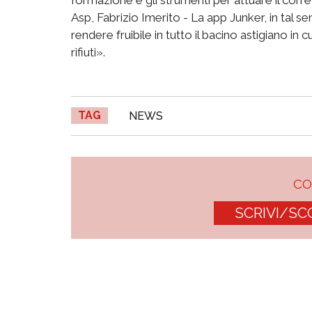
Asp, Fabrizio Imerito - La app Junker, in tal 
rendere fruibile in tutto il bacino astigiano in
rifiuti».
TAG
NEWS
C
SCRIVI/SC