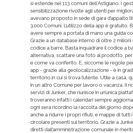
si estende nei 113 comuni dell'Astigiano. I gest
sensibilizzazione rivolte agli utenti per miglio
avevano proposto in sede di gara d’appalto l’in
3.000 Comuni. L’utilizzo della app è gratuito.
avere sempre a portata di mano una guida comp
Grazie a un database interno di oltre 2 milioni 
codice a barre. Basta inquadrare il codice a 
alternativa, scattare una foto al prodotto, pe
e come va conferito. E, siccome le regole per l
app - grazie alla geolocalizzazione - è in grad
territorio in cui si trova l’utente. Utile a casa
in un altro Comune per lavoro o vacanza. Il ri
servizi di Junker, che riunisce in un’unica piatta
troveranno infatti i calendari sempre aggiornati d
ogni sera ricordino la raccolta del giorno dop
anche a ridurre i propri rifiuti, e mappe di tutt
circolare presenti sul territorio. Grazie a Junk
diretti dall’amministrazione comunale in merito 