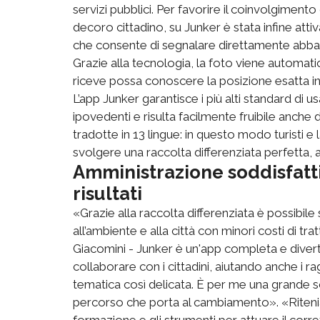
servizi pubblici. Per favorire il coinvolgiment
decoro cittadino, su Junker è stata infine atti
che consente di segnalare direttamente abban
Grazie alla tecnologia, la foto viene automat
riceve possa conoscere la posizione esatta in
L’app Junker garantisce i più alti standard di us
ipovedenti e risulta facilmente fruibile anche d
tradotte in 13 lingue: in questo modo turisti e 
svolgere una raccolta differenziata perfetta, a
Amministrazione soddisfatti
risultati
«Grazie alla raccolta differenziata è possibile
all’ambiente e alla città con minori costi di t
Giacomini - Junker è un'app completa e div
collaborare con i cittadini, aiutando anche i ra
tematica così delicata. È per me una grande 
percorso che porta al cambiamento». «Ritenia
formazione e gli strumenti per attuare il corre