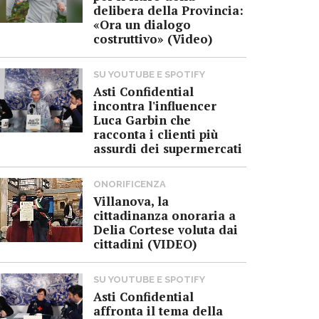
delibera della Provincia:
«Ora un dialogo
costruttivo» (Video)
SU YOUTUBE E SPOTIFY
Asti Confidential
incontra l'influencer
Luca Garbin che
racconta i clienti più
assurdi dei supermercati
ONORIFICENZA
Villanova, la
cittadinanza onoraria a
Delia Cortese voluta dai
cittadini (VIDEO)
SU YOUTUBE E SPOTIFY
Asti Confidential
affronta il tema della