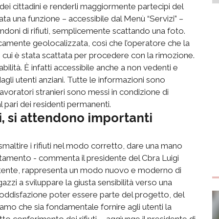
o dei cittadini e renderli maggiormente partecipi del
vata una funzione – accessibile dal Menù “Servizi” –
doni di rifiuti, semplicemente scattando una foto.
icamente geolocalizzata, così che l’operatore che la
 cui è stata scattata per procedere con la rimozione.
abilità. È infatti accessibile anche a non vedenti e
agli utenti anziani. Tutte le informazioni sono
lavoratori stranieri sono messi in condizione di
l pari dei residenti permanenti.
, si attendono importanti
 smaltire i rifiuti nel modo corretto, dare una mano
rattamento - commenta il presidente del Cbra Luigi
ertente, rappresenta un modo nuovo e moderno di
gazzi a sviluppare la giusta sensibilità verso una
soddisfazione poter essere parte del progetto, del
mo che sia fondamentale fornire agli utenti la
tto conferimento dei rifiuti - aggiunge il presidente di