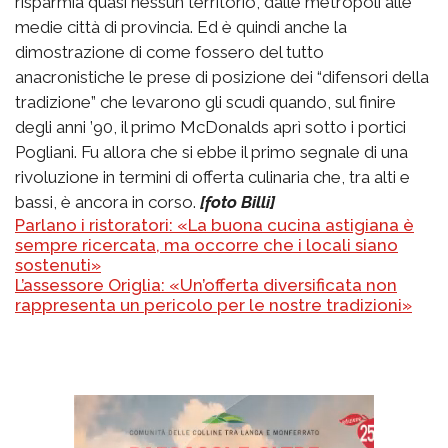
risparmia quasi nessun territorio, dalle metropoli alle
medie città di provincia. Ed è quindi anche la
dimostrazione di come fossero del tutto
anacronistiche le prese di posizione dei “difensori della
tradizione” che levarono gli scudi quando, sul finire
degli anni ’90, il primo McDonalds aprì sotto i portici
Pogliani. Fu allora che si ebbe il primo segnale di una
rivoluzione in termini di offerta culinaria che, tra alti e
bassi, è ancora in corso.
[foto Billi]
Parlano i ristoratori: «La buona cucina astigiana è
sempre ricercata, ma occorre che i locali siano
sostenuti»
L’assessore Origlia: «Un’offerta diversificata non
rappresenta un pericolo per le nostre tradizioni»