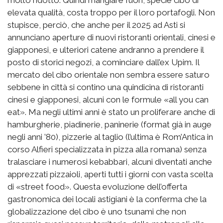
elevata qualità, costa troppo per il loro portafogli. Non
stupisce, perciò, che anche per il 2025 ad Asti si
annunciano aperture di nuovi ristoranti orientali, cinesi e
giapponesi, e ulteriori catene andranno a prendere il
posto di storici negozi, a cominciare dall’ex Upim. Il
mercato del cibo orientale non sembra essere saturo
sebbene in città si contino una quindicina di ristoranti
cinesi e giapponesi, alcuni con le formule «all you can
eat». Ma negli ultimi anni è stato un proliferare anche di
hamburgherie, piadinerie, paninerie (format già in auge
negli anni ’80), pizzerie al taglio (l’ultima è Rom’Antica in
corso Alfieri specializzata in pizza alla romana) senza
tralasciare i numerosi kebabbari, alcuni diventati anche
apprezzati pizzaioli, aperti tutti i giorni con vasta scelta
di «street food». Questa evoluzione dell’offerta
gastronomica dei locali astigiani è la conferma che la
globalizzazione del cibo è uno tsunami che non