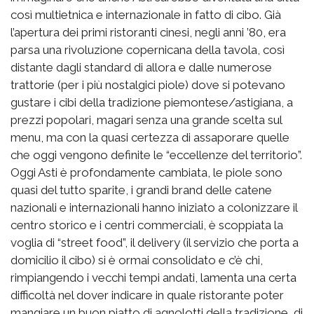
così multietnica e internazionale in fatto di cibo. Già
l’apertura dei primi ristoranti cinesi, negli anni ’80, era
parsa una rivoluzione copernicana della tavola, così
distante dagli standard di allora e dalle numerose
trattorie (per i più nostalgici piole) dove si potevano
gustare i cibi della tradizione piemontese/astigiana, a
prezzi popolari, magari senza una grande scelta sul
menu, ma con la quasi certezza di assaporare quelle
che oggi vengono definite le “eccellenze del territorio”.
Oggi Asti è profondamente cambiata, le piole sono
quasi del tutto sparite, i grandi brand delle catene
nazionali e internazionali hanno iniziato a colonizzare il
centro storico e i centri commerciali, è scoppiata la
voglia di “street food”, il delivery (il servizio che porta a
domicilio il cibo) si è ormai consolidato e c’è chi,
rimpiangendo i vecchi tempi andati, lamenta una certa
difficoltà nel dover indicare in quale ristorante poter
mangiare un buon piatto di agnolotti della tradizione, di