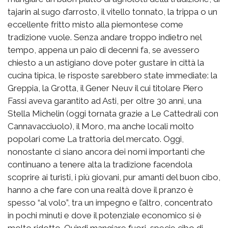
tajarin al sugo d’arrosto, il vitello tonnato, la trippa o un
eccellente fritto misto alla piemontese come
tradizione vuole. Senza andare troppo indietro nel
tempo, appena un paio di decenni fa, se avessero
chiesto a un astigiano dove poter gustare in città la
cucina tipica, le risposte sarebbero state immediate: la
Greppia, la Grotta, il Gener Neuv il cui titolare Piero
Fassi aveva garantito ad Asti, per oltre 30 anni, una
Stella Michelin (oggi tornata grazie a Le Cattedrali con
Cannavacciuolo), il Moro, ma anche locali molto
popolari come La trattoria del mercato. Oggi,
nonostante ci siano ancora dei nomi importanti che
continuano a tenere alta la tradizione facendola
scoprire ai turisti, i più giovani, pur amanti del buon cibo,
hanno a che fare con una realtà dove il pranzo è
spesso “al volo”, tra un impegno e l’altro, concentrato
in pochi minuti e dove il potenziale economico si è
molto ridotto. Quindi mangiare fuori, specie cibo di