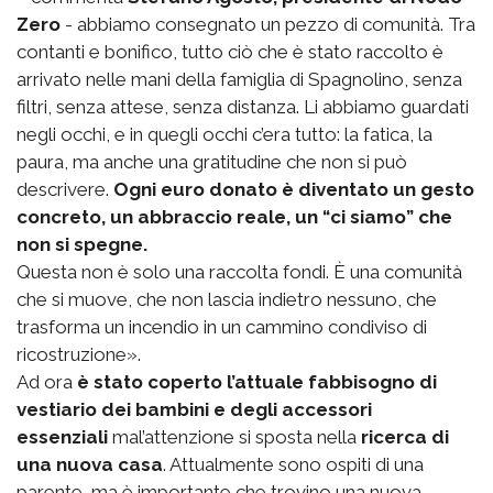
Zero
- abbiamo consegnato un pezzo di comunità. Tra
contanti e bonifico, tutto ciò che è stato raccolto è
arrivato nelle mani della famiglia di Spagnolino, senza
filtri, senza attese, senza distanza. Li abbiamo guardati
negli occhi, e in quegli occhi c’era tutto: la fatica, la
paura, ma anche una gratitudine che non si può
descrivere.
Ogni euro donato è diventato un gesto
concreto, un abbraccio reale, un “ci siamo” che
non si spegne.
Questa non è solo una raccolta fondi. È una comunità
che si muove, che non lascia indietro nessuno, che
trasforma un incendio in un cammino condiviso di
ricostruzione».
Ad ora
è stato coperto l’attuale fabbisogno di
vestiario dei bambini e degli accessori
essenziali
mal’attenzione si sposta nella
ricerca di
una nuova casa
. Attualmente sono ospiti di una
parente, ma è importante che trovino una nuova