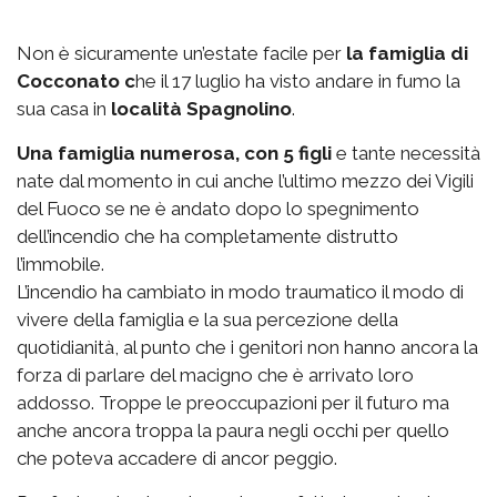
Non è sicuramente un’estate facile per
la famiglia di
Cocconato c
he il 17 luglio ha visto andare in fumo la
sua casa in
località Spagnolino
.
Una famiglia numerosa, con 5 figli
e tante necessità
nate dal momento in cui anche l’ultimo mezzo dei Vigili
del Fuoco se ne è andato dopo lo spegnimento
dell’incendio che ha completamente distrutto
l’immobile.
L’incendio ha cambiato in modo traumatico il modo di
vivere della famiglia e la sua percezione della
quotidianità, al punto che i genitori non hanno ancora la
forza di parlare del macigno che è arrivato loro
addosso. Troppe le preoccupazioni per il futuro ma
anche ancora troppa la paura negli occhi per quello
che poteva accadere di ancor peggio.