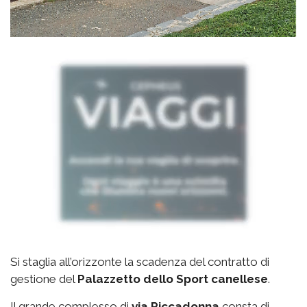
Si staglia all’orizzonte la scadenza del contratto di
gestione del
Palazzetto
dello Sport canellese
.
Il grande complesso di
via
Riccadonna
consta di