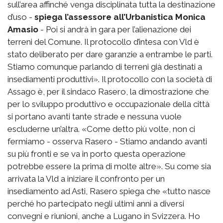
sull’area affinché venga disciplinata tutta la destinazione
d’uso -
spiega l’assessore all’Urbanistica Monica
Amasio
- Poi si andrà in gara per l’alienazione dei
terreni del Comune. Il protocollo d’intesa con Vld è
stato deliberato per dare garanzie a entrambe le parti.
Stiamo comunque parlando di terreni già destinati a
insediamenti produttivi». Il protocollo con la società di
Assago è, per il sindaco Rasero, la dimostrazione che
per lo sviluppo produttivo e occupazionale della città
si portano avanti tante strade e nessuna vuole
escluderne un’altra. «Come detto più volte, non ci
fermiamo - osserva Rasero - Stiamo andando avanti
su più fronti e se va in porto questa operazione
potrebbe essere la prima di molte altre». Su come sia
arrivata la Vld a iniziare il confronto per un
insediamento ad Asti, Rasero spiega che «tutto nasce
perché ho partecipato negli ultimi anni a diversi
convegni e riunioni, anche a Lugano in Svizzera. Ho