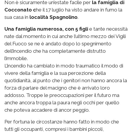
Non è sicuramente un’estate facile per
la famiglia di
Cocconato c
he il 17 luglio ha visto andare in fumo la
sua casa in
località Spagnolino
.
Una famiglia numerosa, con 5 figli
e tante necessità
nate dal momento in cui anche l’ultimo mezzo dei Vigili
del Fuoco se ne è andato dopo lo spegnimento
dell’incendio che ha completamente distrutto
l’immobile.
L’incendio ha cambiato in modo traumatico il modo di
vivere della famiglia e la sua percezione della
quotidianità, al punto che i genitori non hanno ancora la
forza di parlare del macigno che è arrivato loro
addosso. Troppe le preoccupazioni per il futuro ma
anche ancora troppa la paura negli occhi per quello
che poteva accadere di ancor peggio.
Per fortuna le circostanze hanno fatto in modo che
tutti gli occupanti, compresi i bambini piccoli,