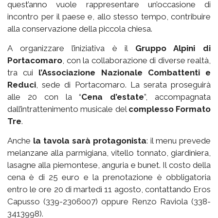
quest’anno vuole rappresentare un’occasione di
incontro per il paese e, allo stesso tempo, contribuire
alla conservazione della piccola chiesa.
A organizzare l’iniziativa è il
Gruppo Alpini di
Portacomaro
, con la collaborazione di diverse realtà,
tra cui
l’Associazione Nazionale Combattenti e
Reduci
, sede di Portacomaro. La serata proseguirà
alle 20 con la “
Cena d’estate
”, accompagnata
dall’intrattenimento musicale del
complesso Formato
Tre
.
Anche
la tavola sarà protagonista
: il menu prevede
melanzane alla parmigiana, vitello tonnato, giardiniera,
lasagne alla piemontese, anguria e bunet. Il costo della
cena è di 25 euro e la prenotazione è obbligatoria
entro le ore 20 di martedì 11 agosto, contattando Eros
Capusso (339-2306007) oppure Renzo Raviola (338-
3413998).