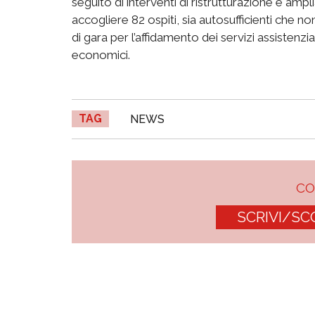
seguito di interventi di ristrutturazione e ampl
accogliere 82 ospiti, sia autosufficienti che n
di gara per l’affidamento dei servizi assistenzia
economici.
TAG
NEWS
C
SCRIVI/SC