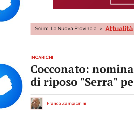
Attualità
Sei in:
La Nuova Provincia
>
INCARICHI
Cocconato: nominat
di riposo "Serra" p
Franco Zampicinini