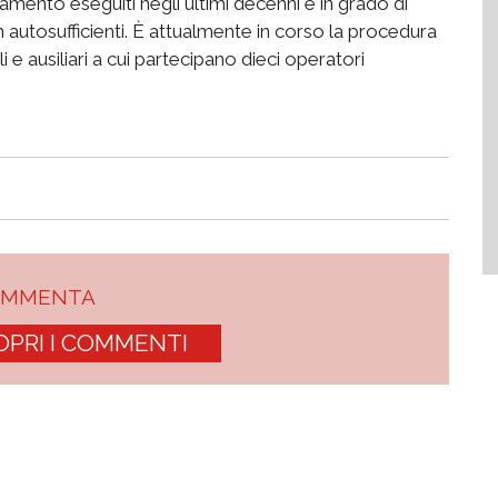
iamento eseguiti negli ultimi decenni è in grado di
on autosufficienti. È attualmente in corso la procedura
li e ausiliari a cui partecipano dieci operatori
OMMENTA
OPRI I COMMENTI