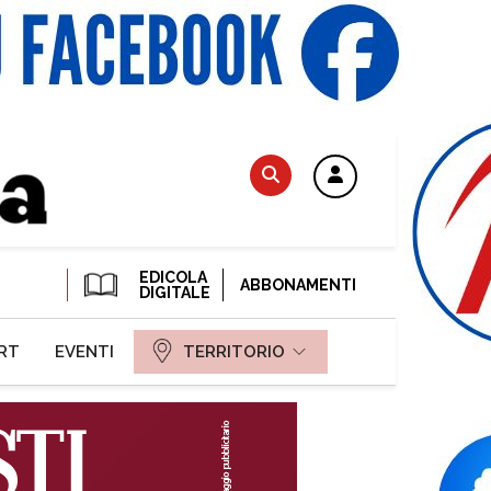
EDICOLA
ABBONAMENTI
DIGITALE
RT
EVENTI
TERRITORIO