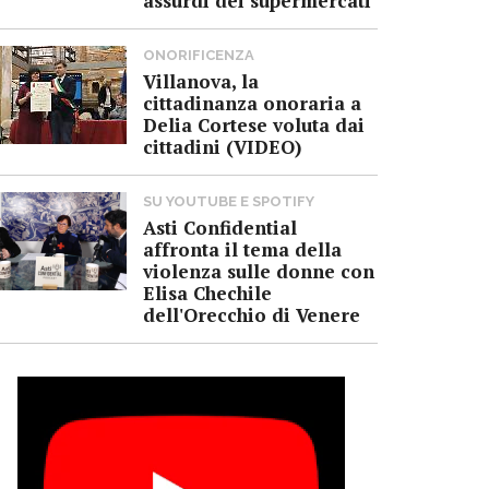
assurdi dei supermercati
ONORIFICENZA
Villanova, la
cittadinanza onoraria a
Delia Cortese voluta dai
cittadini (VIDEO)
SU YOUTUBE E SPOTIFY
Asti Confidential
affronta il tema della
violenza sulle donne con
Elisa Chechile
dell'Orecchio di Venere