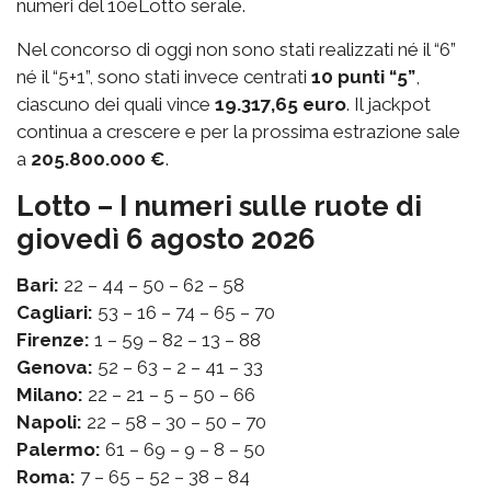
numeri del 10eLotto serale.
Nel concorso di oggi non sono stati realizzati né il “6”
né il “5+1”, sono stati invece centrati
10 punti “5”
,
ciascuno dei quali vince
19.317,65 euro
. Il jackpot
continua a crescere e per la prossima estrazione sale
a
205.800.000 €
.
Lotto – I numeri sulle ruote di
giovedì 6 agosto 2026
Bari:
22 – 44 – 50 – 62 – 58
Cagliari:
53 – 16 – 74 – 65 – 70
Firenze:
1 – 59 – 82 – 13 – 88
Genova:
52 – 63 – 2 – 41 – 33
Milano:
22 – 21 – 5 – 50 – 66
Napoli:
22 – 58 – 30 – 50 – 70
Palermo:
61 – 69 – 9 – 8 – 50
Roma:
7 – 65 – 52 – 38 – 84