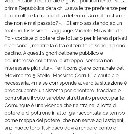
voto in cabina elettorale è grave politicamente. Nella
prima Repubblica c’era chi usava le tre preferenze per
il controllo e la tracciabilità del voto. Un mal costume
che non è mai passato?». «Stiamo assistendo ad un
teatrino tristissimo: - aggiunge Michele Miravalle del
Pd - cordate di potere che lottano per interessi privati
e personali, mentre la città e il territorio sono in pieno
declino. A questi signori del bene pubblico e
dell’interesse collettivo, purtroppo, sembra non
interessare più nulla». Per il consigliere comunale del
Movimento 5 Stelle, Massimo Cerruti, la cautela è
necessaria, «ma se corrisponde al vero la situazione è
preoccupante: un sistema per orientare, tracciare e
controllare il voto sarebbe altrettanto preoccupante.
Comunque è una vicenda che rientra nella lotta di
potere e di poltrone in atto, già raccontata da tempo
come mappa del potere, che non serve agli astigiani,
anzi nuoce loro. Il sindaco dovrà rendere conto e