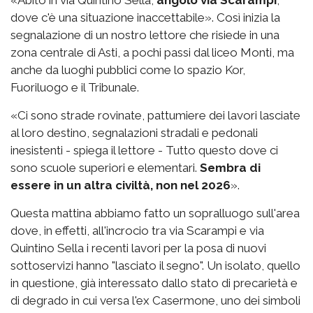
«Abito in via Quintino Sella,
angolo via Scarampi
,
dove c'è una situazione inaccettabile». Così inizia la
segnalazione di un nostro lettore che risiede in una
zona centrale di Asti, a pochi passi dal liceo Monti, ma
anche da luoghi pubblici come lo spazio Kor,
Fuoriluogo e il Tribunale.
«Ci sono strade rovinate, pattumiere dei lavori lasciate
al loro destino, segnalazioni stradali e pedonali
inesistenti - spiega il lettore - Tutto questo dove ci
sono scuole superiori e elementari.
Sembra di
essere in un altra civiltà, non nel 2026
».
Questa mattina abbiamo fatto un sopralluogo sull'area
dove, in effetti, all'incrocio tra via Scarampi e via
Quintino Sella i recenti lavori per la posa di nuovi
sottoservizi hanno "lasciato il segno". Un isolato, quello
in questione, già interessato dallo stato di precarietà e
di degrado in cui versa l'ex Casermone, uno dei simboli