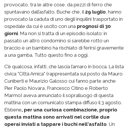
provocato, tra le altre cose, da pezzi di ferro che
spuntavano dall’asfalto. Buche che, il
29 luglio
, hanno
provocato la caduta di uno degli inquilini trasportato in
ospedale da cui è uscito con una
prognosi di 30
giorni
. Ma non si tratta di un episodio isolato: in
passato un altro condomino si sarebbe rotto un
braccio e un bambino ha rischiato di ferirsi gravemente
a una gamba. Tutto questo fino a oggi.
C’è qualcosa, infatti, che lascia l’amaro in bocca. La lista
civica "Città Amica" (rappresentata sul posto da Mauro
Cuniberti e Maurizio Galosso cui fanno parte anche
Pier Paolo Novara, Francesco Citino e Roberto
Marmo) aveva annunciato il sopralluogo di questa
mattina con un comunicato stampa diffuso il 3 agosto.
Ebbene
, per una curiosa combinazione, proprio
questa mattina sono arrivati nel cortile due
operai inviati a tappare i buchi nell'asfalto
. Un