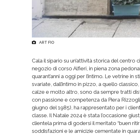
ART FIO
Cala il sipario su un’attività storica del centro c
negozio di corso Alfieri, in piena zona pedonal
quarant’anni a oggi per l’intimo. Le vetrine in 
svariate, dall’intimo in pizzo, a quello classico,
calze e molto altro, sono da sempre tratti di
con passione e competenza da Piera Rizzoglio 
giugno del 1985), ha rappresentato per i clienti 
classe. Il Natale 2024 è stata l’occasione giu
clientela prima di godersi il meritato “buen ri
soddisfazioni e le amicizie cementate in quarant