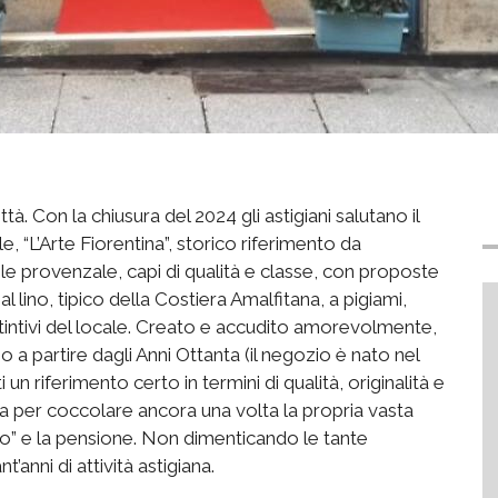
ittà. Con la chiusura del 2024 gli astigiani salutano il
e, “L’Arte Fiorentina”, storico riferimento da
stile provenzale, capi di qualità e classe, con proposte
 al lino, tipico della Costiera Amalfitana, a pigiami,
stintivi del locale. Creato e accudito amorevolmente,
a partire dagli Anni Ottanta (il negozio è nato nel
un riferimento certo in termini di qualità, originalità e
sta per coccolare ancora una volta la propria vasta
tiro” e la pensione. Non dimenticando le tante
’anni di attività astigiana.