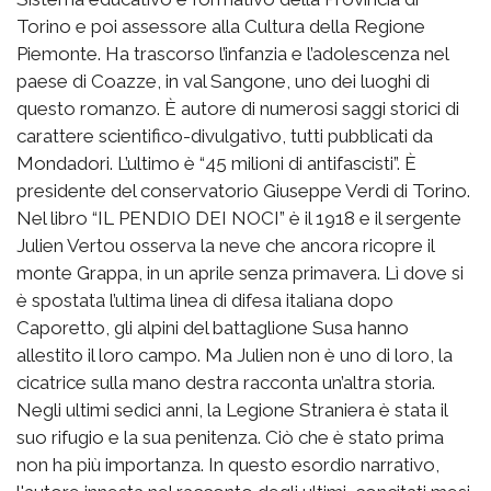
Torino e poi assessore alla Cultura della Regione
Piemonte. Ha trascorso l’infanzia e l’adolescenza nel
paese di Coazze, in val Sangone, uno dei luoghi di
questo romanzo. È autore di numerosi saggi storici di
carattere scientifico-divulgativo, tutti pubblicati da
Mondadori. L’ultimo è “45 milioni di antifascisti”. È
presidente del conservatorio Giuseppe Verdi di Torino.
Nel libro “IL PENDIO DEI NOCI” è il 1918 e il sergente
Julien Vertou osserva la neve che ancora ricopre il
monte Grappa, in un aprile senza primavera. Lì dove si
è spostata l’ultima linea di difesa italiana dopo
Caporetto, gli alpini del battaglione Susa hanno
allestito il loro campo. Ma Julien non è uno di loro, la
cicatrice sulla mano destra racconta un’altra storia.
Negli ultimi sedici anni, la Legione Straniera è stata il
suo rifugio e la sua penitenza. Ciò che è stato prima
non ha più importanza. In questo esordio narrativo,