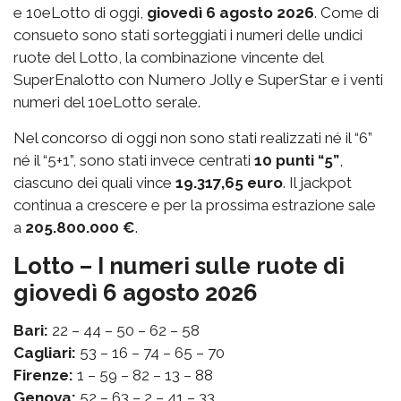
e 10eLotto di oggi,
giovedì 6 agosto 2026
. Come di
consueto sono stati sorteggiati i numeri delle undici
ruote del Lotto, la combinazione vincente del
SuperEnalotto con Numero Jolly e SuperStar e i venti
numeri del 10eLotto serale.
Nel concorso di oggi non sono stati realizzati né il “6”
né il “5+1”, sono stati invece centrati
10 punti “5”
,
ciascuno dei quali vince
19.317,65 euro
. Il jackpot
continua a crescere e per la prossima estrazione sale
a
205.800.000 €
.
Lotto – I numeri sulle ruote di
giovedì 6 agosto 2026
Bari:
22 – 44 – 50 – 62 – 58
Cagliari:
53 – 16 – 74 – 65 – 70
Firenze:
1 – 59 – 82 – 13 – 88
Genova:
52 – 63 – 2 – 41 – 33