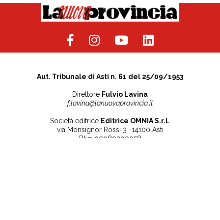
Aut. Tribunale di Asti n. 61 del 25/09/1953
Direttore
Fulvio Lavina
f.lavina@lanuovaprovincia.it
Società editrice
Editrice OMNIA S.r.l.
via Monsignor Rossi 3 -14100 Asti
P.Iva 00080200058
Contatti
Note legali
Tel:
+39 0141 532186
Privacy Policy
info@lanuovaprovincia.it
Cookie Policy