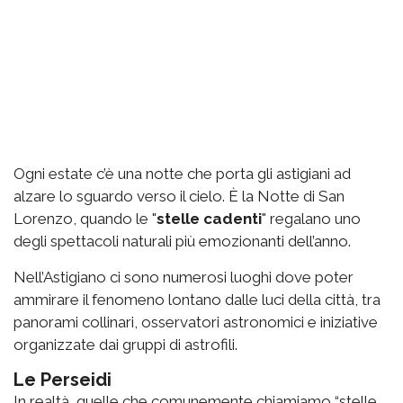
Ogni estate c’è una notte che porta gli astigiani ad
alzare lo sguardo verso il cielo. È la Notte di San
Lorenzo, quando le "
stelle cadenti
" regalano uno
degli spettacoli naturali più emozionanti dell’anno.
Nell’Astigiano ci sono numerosi luoghi dove poter
ammirare il fenomeno lontano dalle luci della città, tra
panorami collinari, osservatori astronomici e iniziative
organizzate dai gruppi di astrofili.
Le Perseidi
In realtà, quelle che comunemente chiamiamo “stelle