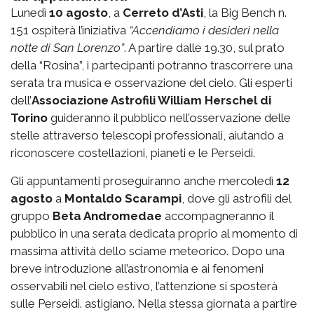
Lunedì
10 agosto
, a
Cerreto d’Asti
, la
Big Bench n.
151
ospiterà l’iniziativa
“Accendiamo i desideri nella
notte di San Lorenzo”
. A partire dalle 19.30, sul prato
della “Rosina”, i partecipanti potranno trascorrere una
serata tra musica e osservazione del cielo. Gli esperti
dell’
Associazione Astrofili William Herschel di
Torino
guideranno il pubblico nell’osservazione delle
stelle attraverso telescopi professionali, aiutando a
riconoscere costellazioni, pianeti e le Perseidi.
Gli appuntamenti proseguiranno anche mercoledì
12
agosto
a
Montaldo Scarampi
, dove gli astrofili del
gruppo
Beta Andromedae
accompagneranno il
pubblico in una serata dedicata proprio al momento di
massima attività dello sciame meteorico. Dopo una
breve introduzione all’astronomia e ai fenomeni
osservabili nel cielo estivo, l’attenzione si sposterà
sulle Perseidi. astigiano. Nella stessa giornata a partire