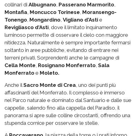
collinari di
Albugnano
,
Passerano Marmorito
,
Montafia
,
Moncucco Torinese
,
Moransengo-
Tonengo
,
Mongardino
,
Vigliano d’Asti
e
Revigliasco d’Asti
, dove il limitato inquinamento
luminoso permette di osservare il cielo con maggiore
nitidezza. Naturalmente è sempre importante fermarsi
soltanto in aree pubbliche, evitando di entrare nei
terreni privati. Sorprendenti anche le campagne di
Cella Monte
,
Rosignano Monferrato
,
Sala
Monferrato
e
Moleto.
Anche il
Sacro Monte di Crea
, uno dei punti più
affascinanti del Monferrato. Il complesso è immerso
nel Parco naturale e dominato dal Santuario e dalle sue
cappelle, salendo fino alla cappella del Paradiso, il
panorama si apre sulle colline circostanti, offrendo una
stupenda cornice per osservare le stelle.
A
Roccaverano
, la piazza della torre o i prati intorno