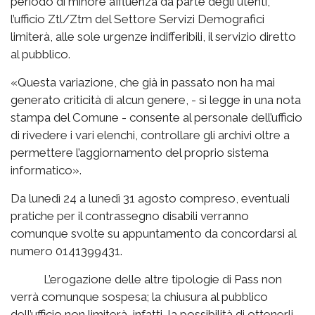
periodo di minore affluenza da parte degli utenti,
l’ufficio Ztl/Ztm del Settore Servizi Demografici
limiterà, alle sole urgenze indifferibili, il servizio diretto
al pubblico.
«
Questa variazione, che già in passato non ha mai
generato criticità di alcun genere, - si legge in una nota
stampa del Comune - consente al personale dell’ufficio
di rivedere i vari elenchi, controllare gli archivi oltre a
permettere l’aggiornamento del proprio sistema
informatico».
Da lunedì 24 a lunedì 31 agosto compreso, eventuali
pratiche per il contrassegno disabili verranno
comunque svolte su appuntamento da concordarsi al
numero 0141399431.
L’erogazione delle altre tipologie di Pass non
verrà comunque sospesa; la chiusura al pubblico
dell’ufficio non limiterà, infatti, la possibilità di ottenerli.