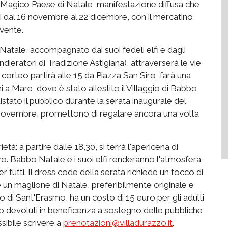
Magico Paese di Natale, manifestazione diffusa che
 dal 16 novembre al 22 dicembre, con il mercatino
Vivente.
 Natale, accompagnato dai suoi fedeli elfi e dagli
ndieratori di Tradizione Astigiana), attraverserà le vie
Il corteo partirà alle 15 da Piazza San Siro, farà una
i a Mare, dove è stato allestito il Villaggio di Babbo
stato il pubblico durante la serata inaugurale del
 novembre, promettono di regalare ancora una volta
tà: a partire dalle 18,30, si terrà l'apericena di
o. Babbo Natale e i suoi elfi renderanno l'atmosfera
r tutti. Il dress code della serata richiede un tocco di
are un maglione di Natale, preferibilmente originale e
o di Sant'Erasmo, ha un costo di 15 euro per gli adulti
nno devoluti in beneficenza a sostegno delle pubbliche
sibile scrivere a
prenotazioni@villadurazzo.it
.