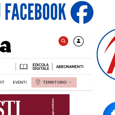
EDICOLA
ABBONAMENTI
DIGITALE
RT
EVENTI
TERRITORIO