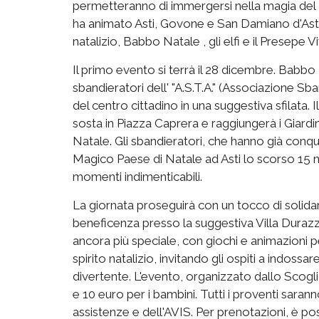
permetteranno di immergersi nella magia del 
ha animato Asti, Govone e San Damiano d'Asti
natalizio, Babbo Natale , gli elfi e il Presepe 
Il primo evento si terrà il 28 dicembre. Babbo
sbandieratori dell' "A.S.T.A." (Associazione Sba
del centro cittadino in una suggestiva sfilata. 
sosta in Piazza Caprera e raggiungerà i Giardin
Natale. Gli sbandieratori, che hanno già conqui
Magico Paese di Natale ad Asti lo scorso 15
momenti indimenticabili.
La giornata proseguirà con un tocco di solidarie
beneficenza presso la suggestiva Villa Durazz
ancora più speciale, con giochi e animazioni pe
spirito natalizio, invitando gli ospiti a indoss
divertente. L'evento, organizzato dallo Scogli
e 10 euro per i bambini. Tutti i proventi sara
assistenze e dell'AVIS. Per prenotazioni, è pos