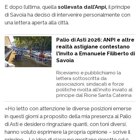
E dopo l’ultima, quella
sollevata dall’Anpi,
il principe
di Savoia ha deciso di intervenire personalmente con
una lettera aperta alla città.
Palio di Asti 2026: ANPI e altre
realtà astigiane contestano
l'invito a Emanuele Filiberto di
Savoia
Riceviamo e pubblichiamo la
lettera sottoscritta da
associazioni, sindacati e forze
politiche rivolta all'invito inviato al
principe dal Rione Santa Caterina
«Ho letto con attenzione le diverse posizioni emerse
in questi giorni a proposito della mia presenza al Palio
di Asti e desidero ringraziare quanti, con toni diversi,
hanno voluto esprimere la propria opinione – scrive il
principe – Le idee di ciascuno meritano rispetto ed è