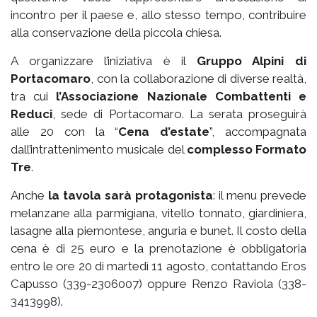
incontro per il paese e, allo stesso tempo, contribuire
alla conservazione della piccola chiesa.
A organizzare l’iniziativa è il
Gruppo Alpini di
Portacomaro
, con la collaborazione di diverse realtà,
tra cui
l’Associazione Nazionale Combattenti e
Reduci
, sede di Portacomaro. La serata proseguirà
alle 20 con la “
Cena d’estate
”, accompagnata
dall’intrattenimento musicale del
complesso Formato
Tre
.
Anche
la tavola sarà protagonista
: il menu prevede
melanzane alla parmigiana, vitello tonnato, giardiniera,
lasagne alla piemontese, anguria e bunet. Il costo della
cena è di 25 euro e la prenotazione è obbligatoria
entro le ore 20 di martedì 11 agosto, contattando Eros
Capusso (339-2306007) oppure Renzo Raviola (338-
3413998).