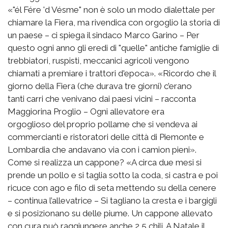
«"él Fére 'd Vésme" non è solo un modo dialettale per
chiamare la Fiera, ma rivendica con orgoglio la storia di
un paese – ci spiega il sindaco Marco Garino – Per
questo ogni anno gli eredi di "quelle" antiche famiglie di
trebbiatori, ruspisti, meccanici agricoli vengono
chiamati a premiare i trattori d'epoca». «Ricordo che il
giorno della Fiera (che durava tre giorni) c’erano
tanti carri che venivano dai paesi vicini – racconta
Maggiorina Proglio – Ogni allevatore era
orgoglioso del proprio pollame che si vendeva ai
commercianti e ristoratori delle città di Piemonte e
Lombardia che andavano via con i camion pieni».
Come si realizza un cappone? «A circa due mesi si
prende un pollo e si taglia sotto la coda, si castra e poi
ricuce con ago e filo di seta mettendo su della cenere
– continua l’allevatrice – Si tagliano la cresta e i bargigli
e si posizionano su delle piume. Un cappone allevato
con cura può raggiungere anche 2,5 chili. A Natale il