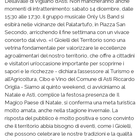
Dellavalle di Vigliano d’Asti. Non mancheranno anche
momenti di intrattenimento: sabato 14 dicembre, dalle
15:30 alle 17:30, il gruppo musicale Only Us Band si
esibirà nelle vicinanze del Palatartufo, in Piazza San
Secondo, arricchendo il fine settimana con un vivace
concerto dal vivo. «I Gioielli del Territorio sono una
vetrina fondamentale per valorizzare le eccellenze
agroalimentari del nostro territorio, che offre a cittadini
e visitatori un’occasione importante per scoprirne i
sapori e le ricchezze - dichiara l’assessore al Turismo e
all’Agricoltura, Cibo e Vino del Comune di Asti Riccardo
Origlia - Siamo al quinto weekend, ci avviciniamo al
Natale e Asti, complice la festosa presenza de Il
Magico Paese di Natale, si conferma una meta turistica
molto amata, anche nella stagione invernale. La
risposta del pubblico è molto positiva e sono convinto
che il territorio abbia bisogno di eventi, come i Gioielli,
che possono celebrare le nostre tradizioni e la qualità