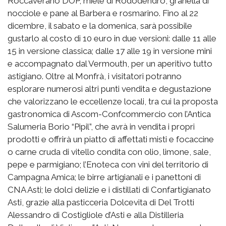
Roccaverano DOP, miele di Rododendro, granella di
nocciole e pane al Barbera e rosmarino. Fino al 22
dicembre, il sabato e la domenica, sarà possibile
gustarlo al costo di 10 euro in due versioni: dalle 11 alle
15 in versione classica; dalle 17 alle 19 in versione mini
e accompagnato dal Vermouth, per un aperitivo tutto
astigiano. Oltre al Monfrà, i visitatori potranno
esplorare numerosi altri punti vendita e degustazione
che valorizzano le eccellenze locali, tra cui la proposta
gastronomica di Ascom-Confcommercio con l’Antica
Salumeria Borio “Pipil”, che avrà in vendita i propri
prodotti e offrirà un piatto di affettati misti e focaccine
o carne cruda di vitello condita con olio, limone, sale,
pepe e parmigiano; l’Enoteca con vini del territorio di
Campagna Amica; le birre artigianali e i panettoni di
CNA Asti; le dolci delizie e i distillati di Confartigianato
Asti, grazie alla pasticceria Dolcevita di Del Trotti
Alessandro di Costigliole d’Asti e alla Distilleria