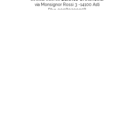
via Monsignor Rossi 3 -14100 Asti
P.Iva 00080200058
Contatti
Note legali
Tel:
+39 0141 532186
Privacy Policy
info@lanuovaprovincia.it
Cookie Policy
segreteria@lanuovaprovincia.it
Dichiarazione di
sito@lanuovaprovincia.it
accessibilità
Aggiorna le preferenze
sui cookie
RSS
CONTATTI
NECROLOGIE
ULTIME NOTIZIE
©2025 La Nuova Provincia - Iscritta alla Camera di
Commercio di Alessandria - Asti Capitale sociale € 10.000