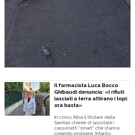
Il farmacista Luca Bocco
Ghibaudi denuncia: «I rifiuti
lasciati a terra attirano i topi:
ora basta»
In corso Alba il titolare della
Sanitas chiede di spostare i
cassonetti “smart” che stanno
creando problemi. Intanto