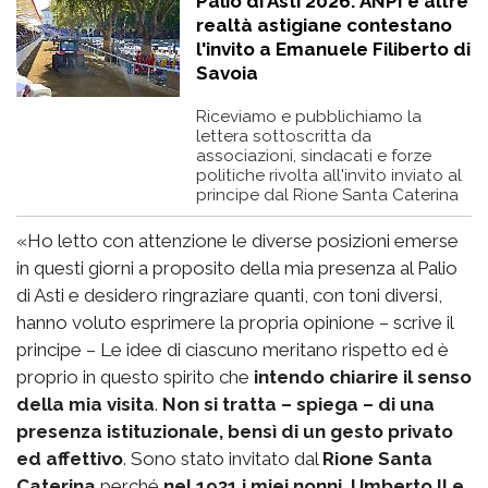
Palio di Asti 2026: ANPI e altre
realtà astigiane contestano
l'invito a Emanuele Filiberto di
Savoia
Riceviamo e pubblichiamo la
lettera sottoscritta da
associazioni, sindacati e forze
politiche rivolta all'invito inviato al
principe dal Rione Santa Caterina
«Ho letto con attenzione le diverse posizioni emerse
in questi giorni a proposito della mia presenza al Palio
di Asti e desidero ringraziare quanti, con toni diversi,
hanno voluto esprimere la propria opinione – scrive il
principe – Le idee di ciascuno meritano rispetto ed è
proprio in questo spirito che
intendo chiarire il senso
della mia visita
.
Non si tratta – spiega – di una
presenza istituzionale, bensì di un gesto privato
ed affettivo
. Sono stato invitato dal
Rione Santa
Caterina
perché
nel 1931 i miei nonni, Umberto II e