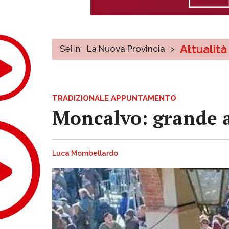
Attualità
Sei in:
La Nuova Provincia
>
TRADIZIONALE APPUNTAMENTO
Moncalvo: grande at
Luca Mombellardo