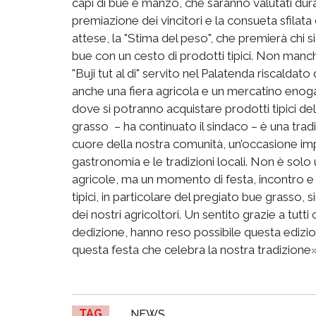
capi di bue e manzo, che saranno valutati durant
premiazione dei vincitori e la consueta sfilata d
attese, la "Stima del peso", che premierà chi si
bue con un cesto di prodotti tipici. Non manche
"Buji tut al di" servito nel Palatenda riscaldat
anche una fiera agricola e un mercatino enoga
dove si potranno acquistare prodotti tipici de
grasso – ha continuato il sindaco – è una trad
cuore della nostra comunità, un’occasione impe
gastronomia e le tradizioni locali. Non è solo
agricole, ma un momento di festa, incontro e 
tipici, in particolare del pregiato bue grasso,
dei nostri agricoltori. Un sentito grazie a tutt
dedizione, hanno reso possibile questa edizion
questa festa che celebra la nostra tradizione»
TAG
NEWS