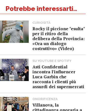
Potrebbe interessarti...
CURIOSITÀ
Rocky il piccione "esulta"
per il ritiro della
delibera della Provincia:
«Ora un dialogo
costruttivo» (Video)
SU YOUTUBE E SPOTIFY
Asti Confidential
incontra l'influencer
Luca Garbin che
racconta i clienti più
assurdi dei supermercati
ONORIFICENZA
Villanova, la
cittadinanza onoraria a