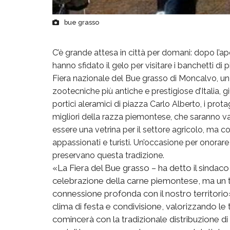
bue grasso
C’è grande attesa in città per domani: dopo l’a
hanno sfidato il gelo per visitare i banchetti di
Fiera nazionale del Bue grasso di Moncalvo, u
zootecniche più antiche e prestigiose d’Italia, 
portici aleramici di piazza Carlo Alberto, i prota
migliori della razza piemontese, che saranno valu
essere una vetrina per il settore agricolo, ma c
appassionati e turisti. Un’occasione per onorare 
preservano questa tradizione.
«La Fiera del Bue grasso – ha detto il sinda
celebrazione della carne piemontese, ma un tri
connessione profonda con il nostro territorio»
clima di festa e condivisione, valorizzando le t
comincerà con la tradizionale distribuzione di 