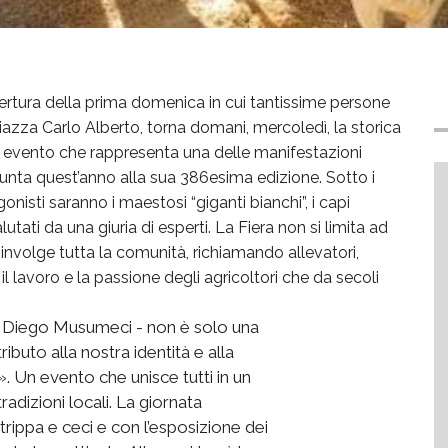
pertura della prima domenica in cui tantissime persone
 piazza Carlo Alberto, torna domani, mercoledì, la storica
n evento che rappresenta una delle manifestazioni
giunta quest’anno alla sua 386esima edizione. Sotto i
gonisti saranno i maestosi “giganti bianchi”, i capi
tati da una giuria di esperti. La Fiera non si limita ad
oinvolge tutta la comunità, richiamando allevatori,
il lavoro e la passione degli agricoltori che da secoli
co Diego Musumeci - non è solo una
buto alla nostra identità e alla
. Un evento che unisce tutti in un
radizioni locali. La giornata
trippa e ceci e con l’esposizione dei