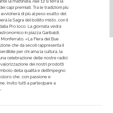
e la mattinata. Alle 12 si terrà la
ei capi premiati. Tra le tradizioni più
 avvicinerà di più al peso esatto del
rà la Sagra del bollito misto, con il
o dalla Pro loco. La giornata vedrà
stronomico in piazza Garibaldi,
l Monferrato. «La Fiera del Bue
izione che da secoli rappresenta il
rdibile per chi ama la cultura, la
 una celebrazione delle nostre radici
valorizzazione dei nostri prodotti
 simbolo della qualità e dell’impegno
i coloro che, con passione e
e. Invito tutti a partecipare a
.