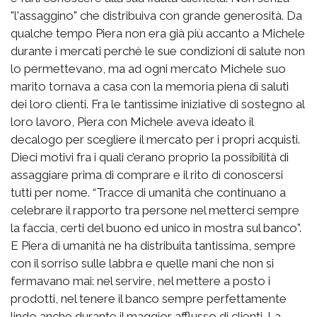
"l'assaggino" che distribuiva con grande generosità. Da
qualche tempo Piera non era già più accanto a Michele
durante i mercati perchè le sue condizioni di salute non
lo permettevano, ma ad ogni mercato Michele suo
marito tornava a casa con la memoria piena di saluti
dei loro clienti. Fra le tantissime iniziative di sostegno al
loro lavoro, Piera con Michele aveva ideato il
decalogo per scegliere il mercato per i propri acquisti.
Dieci motivi fra i quali c’erano proprio la possibilità di
assaggiare prima di comprare e il rito di conoscersi
tutti per nome. “Tracce di umanità che continuano a
celebrare il rapporto tra persone nel metterci sempre
la faccia, certi del buono ed unico in mostra sul banco”.
E Piera di umanità ne ha distribuita tantissima, sempre
con il sorriso sulle labbra e quelle mani che non si
fermavano mai: nel servire, nel mettere a posto i
prodotti, nel tenere il banco sempre perfettamente
lindo anche durante il maggior afflusso di clienti. La