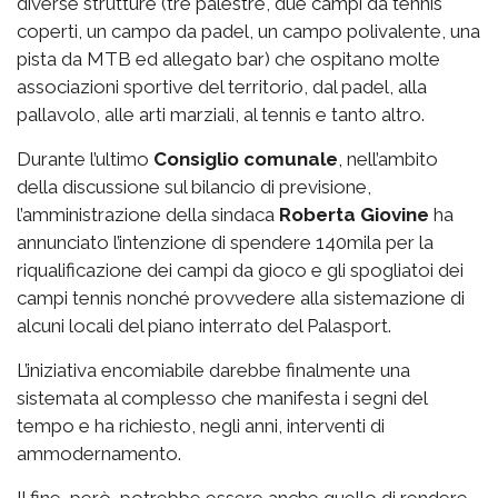
diverse strutture (tre palestre, due campi da tennis
coperti, un campo da padel, un campo polivalente, una
pista da MTB ed allegato bar) che ospitano molte
associazioni sportive del territorio, dal padel, alla
pallavolo, alle arti marziali, al tennis e tanto altro.
Durante l’ultimo
Consiglio comunale
, nell’ambito
della discussione sul bilancio di previsione,
l’amministrazione della sindaca
Roberta Giovine
ha
annunciato l’intenzione di spendere 140mila per la
riqualificazione dei campi da gioco e gli spogliatoi dei
campi tennis nonché provvedere alla sistemazione di
alcuni locali del piano interrato del Palasport.
L’iniziativa encomiabile darebbe finalmente una
sistemata al complesso che manifesta i segni del
tempo e ha richiesto, negli anni, interventi di
ammodernamento.
Il fine, però, potrebbe essere anche quello di rendere