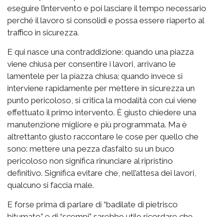
eseguire l’intervento e poi lasciare il tempo necessario
perché il lavoro si consolidi e possa essere riaperto al
traffico in sicurezza.
E qui nasce una contraddizione: quando una piazza
viene chiusa per consentire i lavori, arrivano le
lamentele per la piazza chiusa; quando invece si
interviene rapidamente per mettere in sicurezza un
punto pericoloso, si critica la modalità con cui viene
effettuato il primo intervento. È giusto chiedere una
manutenzione migliore e più programmata. Ma è
altrettanto giusto raccontare le cose per quello che
sono: mettere una pezza d’asfalto su un buco
pericoloso non significa rinunciare al ripristino
definitivo. Significa evitare che, nell’attesa dei lavori,
qualcuno si faccia male.
E forse prima di parlare di “badilate di pietrisco
bitumato” e di “scempi” sarebbe utile ricordare che