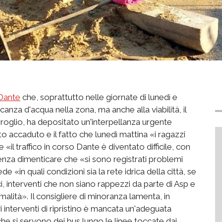
 Dante
che, soprattutto nelle giornate di lunedì e
anza d'acqua nella zona, ma anche alla viabilità, il
roglio, ha depositato un'interpellanza urgente
 accaduto e il fatto che lunedì mattina «i ragazzi
«il traffico in corso Dante è diventato difficile, con
senza dimenticare che «si sono registrati problemi
e «in quali condizioni sia la rete idrica della città, se
ci, interventi che non siano rappezzi da parte di Asp e
malità». Il consigliere di minoranza lamenta, in
i interventi di ripristino è mancata un'adeguata
che si servono dei bus lungo le linee toccate dai