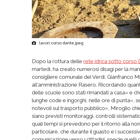
lavori corso dante jpeg
Dopo la rottura delle
rete idrica sotto corso
martedì, ha creato numerosi disagi per la manc
consigliere comunale dei Verdi, Gianfranco Mi
all'amministrazione Rasero. Ricordando quanto
delle scuole sono stati rimandati a casa» e che 
lunghe code e ingorghi, nelle ore di punta», 
notevoli sul trasporto pubblico», Miroglio chied
siano previsti monitoraggi, controlli sistemati
quali tempi si prevedono per il ritorno alla nor
particolare, che durante il guasto e i successiv
comunicazione verso i cittadini, specie quelli 