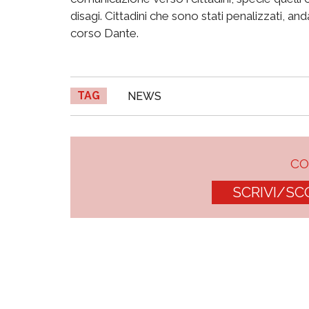
disagi. Cittadini che sono stati penalizzati, an
corso Dante.
TAG
NEWS
C
SCRIVI/SC