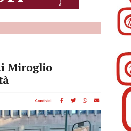
di Miroglio
tà