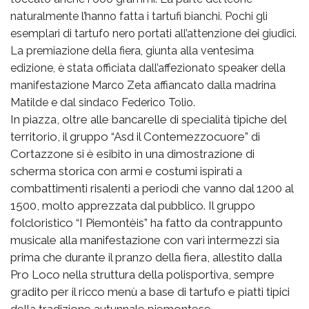
naturalmente l’hanno fatta i tartufi bianchi. Pochi gli
esemplari di tartufo nero portati all’attenzione dei giudici.
La premiazione della fiera, giunta alla ventesima
edizione, è stata officiata dall’affezionato speaker della
manifestazione Marco Zeta affiancato dalla madrina
Matilde e dal sindaco Federico Tolio.
In piazza, oltre alle bancarelle di specialità tipiche del
territorio, il gruppo “Asd il Contemezzocuore” di
Cortazzone si è esibito in una dimostrazione di
scherma storica con armi e costumi ispirati a
combattimenti risalenti a periodi che vanno dal 1200 al
1500, molto apprezzata dal pubblico. Il gruppo
folcloristico “I Piemontèis” ha fatto da contrappunto
musicale alla manifestazione con vari intermezzi sia
prima che durante il pranzo della fiera, allestito dalla
Pro Loco nella struttura della polisportiva, sempre
gradito per il ricco menù a base di tartufo e piatti tipici