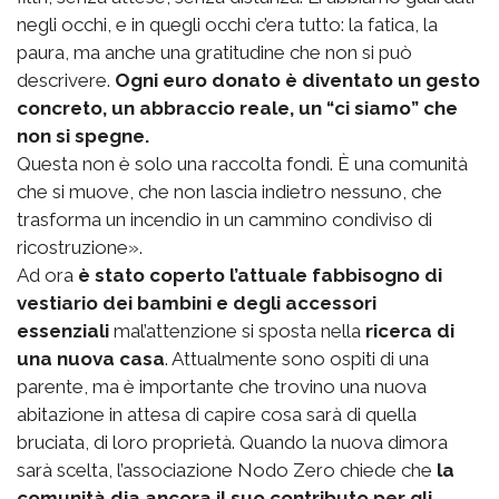
negli occhi, e in quegli occhi c’era tutto: la fatica, la
paura, ma anche una gratitudine che non si può
descrivere.
Ogni euro donato è diventato un gesto
concreto, un abbraccio reale, un “ci siamo” che
non si spegne.
Questa non è solo una raccolta fondi. È una comunità
che si muove, che non lascia indietro nessuno, che
trasforma un incendio in un cammino condiviso di
ricostruzione».
Ad ora
è stato coperto l’attuale fabbisogno di
vestiario dei bambini e degli accessori
essenziali
mal’attenzione si sposta nella
ricerca di
una nuova casa
. Attualmente sono ospiti di una
parente, ma è importante che trovino una nuova
abitazione in attesa di capire cosa sarà di quella
bruciata, di loro proprietà. Quando la nuova dimora
sarà scelta, l’associazione Nodo Zero chiede che
la
comunità dia ancora il suo contributo per gli