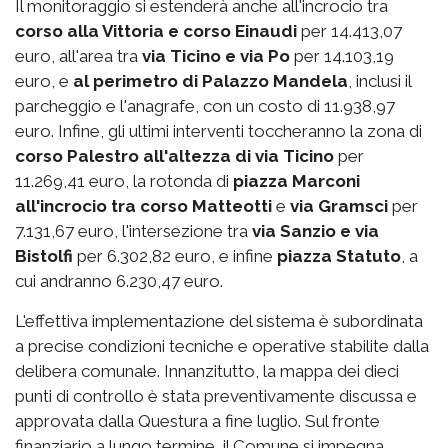
Il monitoraggio si estenderà anche all'incrocio tra
corso alla Vittoria e corso Einaudi
per 14.413,07
euro, all'area tra
via Ticino e via Po
per 14.103,19
euro, e
al perimetro di Palazzo Mandela
, inclusi il
parcheggio e l'anagrafe, con un costo di 11.938,97
euro. Infine, gli ultimi interventi toccheranno la zona di
corso Palestro
all'altezza di via Ticino
per
11.269,41 euro, la rotonda di
piazza Marconi
all'incrocio tra corso Matteotti
e
via Gramsci
per
7.131,67 euro, l'intersezione tra
via Sanzio e via
Bistolfi
per 6.302,82 euro, e infine
piazza Statuto
, a
cui andranno 6.230,47 euro.
L'effettiva implementazione del sistema è subordinata
a precise condizioni tecniche e operative stabilite dalla
delibera comunale. Innanzitutto, la mappa dei dieci
punti di controllo è stata preventivamente discussa e
approvata dalla Questura a fine luglio. Sul fronte
finanziario a lungo termine, il Comune si impegna