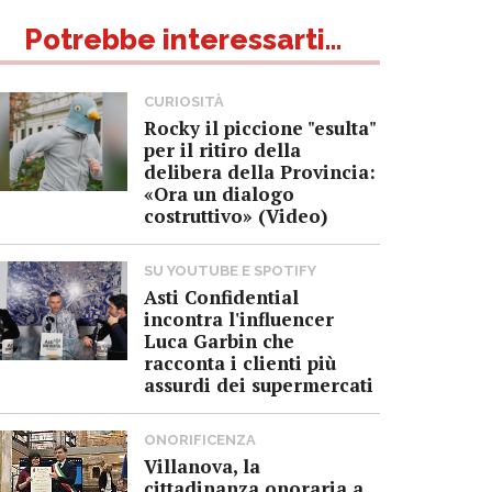
Potrebbe interessarti...
CURIOSITÀ
Rocky il piccione "esulta"
per il ritiro della
delibera della Provincia:
«Ora un dialogo
costruttivo» (Video)
SU YOUTUBE E SPOTIFY
Asti Confidential
incontra l'influencer
Luca Garbin che
racconta i clienti più
assurdi dei supermercati
ONORIFICENZA
Villanova, la
cittadinanza onoraria a