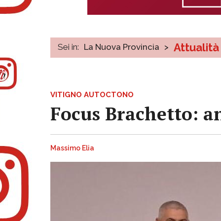
Attualità
Sei in:
La Nuova Provincia
>
VITIGNO AUTOCTONO
Focus Brachetto: a
Massimo Elia