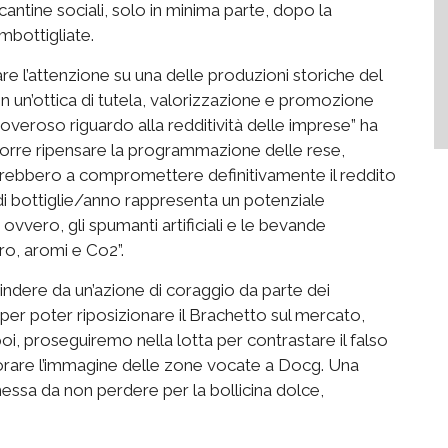
cantine sociali, solo in minima parte, dopo la
mbottigliate.
e l’attenzione su una delle produzioni storiche del
in un’ottica di tutela, valorizzazione e promozione
veroso riguardo alla redditività delle imprese” ha
ccorre ripensare la programmazione delle rese,
ndrebbero a compromettere definitivamente il reddito
 di bottiglie/anno rappresenta un potenziale
ovvero, gli spumanti artificiali e le bevande
o, aromi e Co2”.
indere da un’azione di coraggio da parte dei
“per poter riposizionare il Brachetto sul mercato,
oi, proseguiremo nella lotta per contrastare il falso
liorare l’immagine delle zone vocate a Docg. Una
ssa da non perdere per la bollicina dolce,