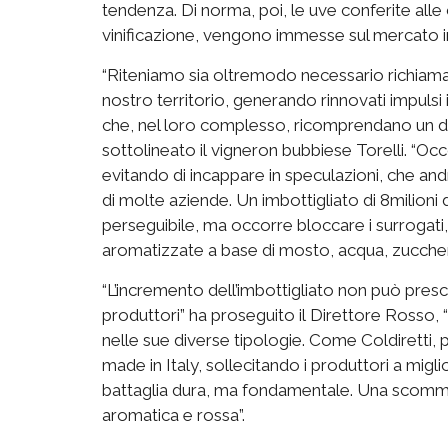
tendenza. Di norma, poi, le uve conferite alle 
vinificazione, vengono immesse sul mercato i
“Riteniamo sia oltremodo necessario richiamar
nostro territorio, generando rinnovati impulsi 
che, nel loro complesso, ricomprendano un do
sottolineato il vigneron bubbiese Torelli. “O
evitando di incappare in speculazioni, che a
di molte aziende. Un imbottigliato di 8milioni
perseguibile, ma occorre bloccare i surrogati, 
aromatizzate a base di mosto, acqua, zuccher
“L’incremento dell’imbottigliato non può presc
produttori” ha proseguito il Direttore Rosso, 
nelle sue diverse tipologie. Come Coldiretti, p
made in Italy, sollecitando i produttori a mig
battaglia dura, ma fondamentale. Una scomme
aromatica e rossa”.