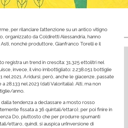
me, per rilanciare l’attenzione su un antico vitigno
ro, organizzato da Coldiretti Alessandria, hanno
 Asti, nonché produttore, Gianfranco Torelli e il
egistra un trend in crescita: 31.325 ettolitri nel
sce, invece, il vino imbottigliato: 2.238.051 bottiglie
61 nel 2021. A ridursi, però, anche le giacenze, passate
 a 28.133 nel 2023 (dati Valoritalia). Alti, ma non
ttiglie/anno.
iva dalla tendenza a declassare a mosto rosso
mente fissata a 36 quintali/ettaro), per poi finire in
senza Do, piuttosto che per produrre spumanti
tali/ettaro, quindi, si auspica un’inversione di