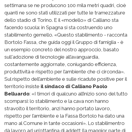
settimana se ne producono 100 mila metri quadri, cioè
quanti ne sono stati utilizzati per tutte le tramezzature
dello stadio di Torino. E il «modello» di Calliano sta
facendo scuola: in Spagna si sta costruendo uno
stabilimento gemello. «Questo stabilimento - racconta
Bortolo Fassa, che guida oggi il Gruppo di famiglia - è
un esempio concreto del nostro approccio, basato
sull'adozione di tecnologie all’avanguardia,
costantemente aggiornate, coniugando efficienza,
produttività e rispetto per l’ambiente che ci circonda».
Sul rispetto dell’ambiente e sulle ricadute positive per il
territorio insiste
il sindaco di Calliano Paolo
Belluardo
: «I timori di qualcuno all’inizio sono del tutto
scomparsi: lo stabilimento e la cava non hanno
stravolto il territorio, anzi hanno portato lavoro,
rispetto per l’ambiente e la Fassa Bortolo ha dato una
mano al Comune in tante occasioni». Lo stabilimentro
dà lavoro ad un’ottantina di addett (la maggior parte di