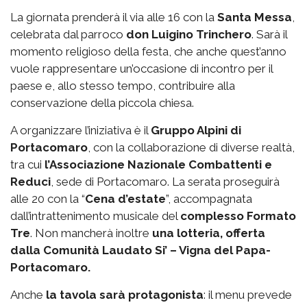
La giornata prenderà il via alle 16 con la
Santa Messa
,
celebrata dal parroco
don Luigino Trinchero
. Sarà il
momento religioso della festa, che anche quest’anno
vuole rappresentare un’occasione di incontro per il
paese e, allo stesso tempo, contribuire alla
conservazione della piccola chiesa.
A organizzare l’iniziativa è il
Gruppo Alpini di
Portacomaro
, con la collaborazione di diverse realtà,
tra cui
l’Associazione Nazionale Combattenti e
Reduci
, sede di Portacomaro. La serata proseguirà
alle 20 con la “
Cena d’estate
”, accompagnata
dall’intrattenimento musicale del
complesso Formato
Tre
. Non mancherà inoltre
una lotteria, offerta
dalla Comunità Laudato Si’ – Vigna del Papa-
Portacomaro.
Anche
la tavola sarà protagonista
: il menu prevede