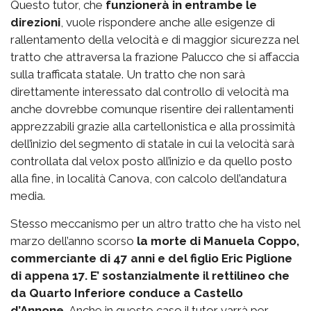
Questo tutor, che
funzionerà in entrambe le
direzioni
, vuole rispondere anche alle esigenze di
rallentamento della velocità e di maggior sicurezza nel
tratto che attraversa la frazione Palucco che si affaccia
sulla trafficata statale. Un tratto che non sarà
direttamente interessato dal controllo di velocità ma
anche dovrebbe comunque risentire dei rallentamenti
apprezzabili grazie alla cartellonistica e alla prossimità
dell’inizio del segmento di statale in cui la velocità sarà
controllata dal velox posto all’inizio e da quello posto
alla fine, in località Canova, con calcolo dell’andatura
media.
Stesso meccanismo per un altro tratto che ha visto nel
marzo dell’anno scorso
la morte di Manuela Coppo,
commerciante di 47 anni e del figlio Eric Piglione
di appena 17. E’ sostanzialmente il rettilineo che
da Quarto Inferiore conduce a Castello
d’Annone.
Anche in questo caso il tutor varrà per