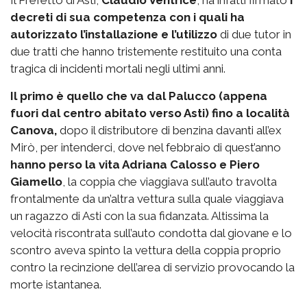
Il Prefetto di Asti,
Claudio Ventrice
, ha infatti firmato
i
decreti di sua competenza con i quali ha
autorizzato l’installazione e l’utilizzo
di due tutor in
due tratti che hanno tristemente restituito una conta
tragica di incidenti mortali negli ultimi anni.
Il primo è quello che va dal Palucco (appena
fuori dal centro abitato verso Asti) fino a località
Canova,
dopo il distributore di benzina davanti all’ex
Mirò, per intenderci, dove nel febbraio di quest’anno
hanno perso la vita Adriana Calosso e Piero
Giamello
, la coppia che viaggiava sull’auto travolta
frontalmente da un’altra vettura sulla quale viaggiava
un ragazzo di Asti con la sua fidanzata. Altissima la
velocità riscontrata sull’auto condotta dal giovane e lo
scontro aveva spinto la vettura della coppia proprio
contro la recinzione dell’area di servizio provocando la
morte istantanea.