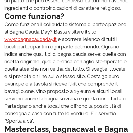
un piatto che può essere condiviso da tutti non avendo
ingredienti o controindicazioni di carattere religioso.
Come funziona?
Come funziona il collaudato sistema di partecipazione
al Bagna Cauda Day? Basta visitare il sito
www.bagnacaudaday.it
e scorrere l’elenco di tutti i
locali partecipanti in ogni parte del mondo. Ognuno
indica anche quali tipi di bagna cauda serve: quella con
ricetta originale, quella eretica con aglio stemperato e
quella atea che non ce l’ha del tutto. Si sceglie il locale
e si prenota on line sullo stesso sito. Costa 30 euro
ovunque e a tavola si riceve il kit che comprende il
bavagliolone. Vino proposto a 15 euro e alcuni locali
servono anche la bagna sovrana e quella con il tartufo.
Partecipano anche locali che offrono la possibilità di
consegna a casa con tutte le verdure. E’ il servizio
“Sporta a cà”.
Masterclass, bagnacaval e Bagna