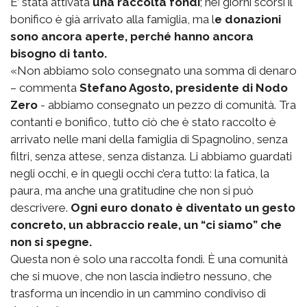
E’ stata attivata
una raccolta fondi
; nei giorni scorsi il
bonifico è già arrivato alla famiglia, ma l
e donazioni
sono ancora aperte, perché hanno ancora
bisogno di tanto.
«Non abbiamo solo consegnato una somma di denaro
– commenta
Stefano Agosto, presidente di Nodo
Zero
- abbiamo consegnato un pezzo di comunità. Tra
contanti e bonifico, tutto ciò che è stato raccolto è
arrivato nelle mani della famiglia di Spagnolino, senza
filtri, senza attese, senza distanza. Li abbiamo guardati
negli occhi, e in quegli occhi c’era tutto: la fatica, la
paura, ma anche una gratitudine che non si può
descrivere.
Ogni euro donato è diventato un gesto
concreto, un abbraccio reale, un “ci siamo” che
non si spegne.
Questa non è solo una raccolta fondi. È una comunità
che si muove, che non lascia indietro nessuno, che
trasforma un incendio in un cammino condiviso di