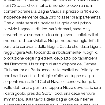
nei 170 locali che, in tutto il mondo, proporranno in
contemporanea la Bagna Cauda al prezzo di 30 euro,
indipendentemente dalla loro “classe” di appartenenza.
E se questa sera ci si scalderà la gola con il primo
servizio bagnacaudistico, sarà domani, sabato 23
novembre, a riservare il clou degli eventi collaterali al
momento di convivialità. Nel primo pomeriggio, infatti,
partirà la carovana della Bagna Cauda che, dalla Liguria
raggiungerà Asti, toccando simbolicamente i luoghi di
produzione degli ingredienti del piatto portabandiera
del Piemonte. Un gruppo di auto d’epoca del Camea
Club partirà da Badalucco, tra le capitali dell’olio ligure,
con i bauli carichi di bottiglie d’olio, acciughe e aglio. Il
serpentone risalirà il Col di Nava e scenderà lungo la
Valle del Tanaro per fare tappa a Nizza dove caricherà
i cardi gobbi, presidio Slow Food, una delle verdure
immancabili sulla tavola della bagna cauda insieme
all’impareggiabile barbera della Cantina del Nizza. Alle