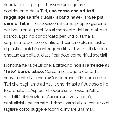
ricorda con orgoglio di essere un regolare
contribuente della Tari,
una tassa che ad Asti
raggiunge tariffe quasi «scandinave» tra le più
care d’Italia
— custodisce i rifiuti nel proprio giardino
per ben trenta giorni. Ma al momento del tanto atteso
sbarco, il giorno concordato per il ritiro, l’amara
sorpresa: l’operatore si rifiuta di caricare alcune lastre
di plastica poiché contengono fibra di vetro, il classico
ondulux da pollaio, classificandole come rifiuti speciali.
Nonostante la delusione, il cittadino
non si arrende al
"fato" burocratico.
Cerca un dialogo e contatta
nuovamente l'azienda: «Considerando l'importo della
Tari che paghiamo ad Asti, sono rimasto fiducioso e ho
telefonato all'Asp per chiedere se vi fosse un'altra
modalità di rimozione. Ancora una volta, però, il
centralinista ha cercato di rimbalzarmi al call center o di
tagliare corto suggerendomi di inviare una mail.