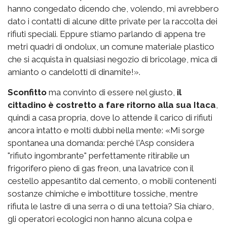
hanno congedato dicendo che, volendo, mi avrebbero
dato i contatti di alcune ditte private per la raccolta dei
rifiuti speciali. Eppure stiamo parlando di appena tre
metri quadri di ondolux, un comune materiale plastico
che si acquista in qualsiasi negozio di bricolage, mica di
amianto o candelotti di dinamite!».
Sconfitto
ma convinto di essere nel giusto,
il
cittadino è costretto a fare ritorno alla sua Itaca
,
quindi a casa propria, dove lo attende il carico di rifiuti
ancora intatto e molti dubbi nella mente: «Mi sorge
spontanea una domanda: perché l'Asp considera
"rifiuto ingombrante" perfettamente ritirabile un
frigorifero pieno di gas freon, una lavatrice con il
cestello appesantito dal cemento, o mobili contenenti
sostanze chimiche e imbottiture tossiche, mentre
rifiuta le lastre di una serra o di una tettoia? Sia chiaro,
gli operatori ecologici non hanno alcuna colpa e