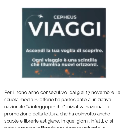
Per il nono anno consecutivo, dal 9 al 17 novembre, la
scuola media Brofferio ha partecipato all’iniziativa
nazionale "#ioleggoperché", iniziativa nazionale di
promozione della lettura che ha coinvolto anche
scuole e librerie astigiane. In quei giorni, infatti, ci si
poteva recare in libreria per donare volumi alle