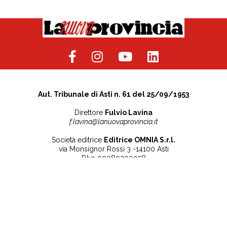
Aut. Tribunale di Asti n. 61 del 25/09/1953
Direttore
Fulvio Lavina
f.lavina@lanuovaprovincia.it
Società editrice
Editrice OMNIA S.r.l.
via Monsignor Rossi 3 -14100 Asti
P.Iva 00080200058
Contatti
Note legali
Tel:
+39 0141 532186
Privacy Policy