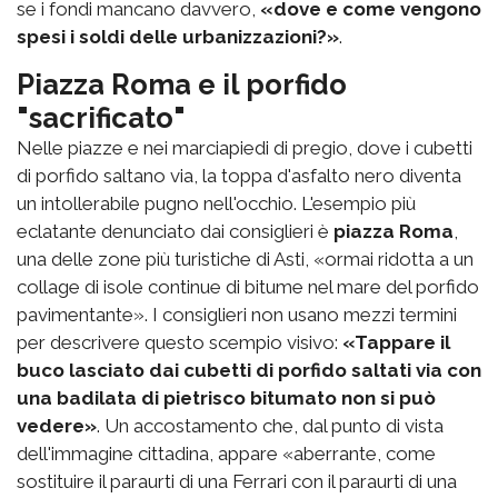
se i fondi mancano davvero,
«dove e come vengono
spesi i soldi delle urbanizzazioni?»
.
Piazza Roma e il porfido
"sacrificato"
Nelle piazze e nei marciapiedi di pregio, dove i cubetti
di porfido saltano via, la toppa d'asfalto nero diventa
un intollerabile pugno nell'occhio. L'esempio più
eclatante denunciato dai consiglieri è
piazza Roma
,
una delle zone più turistiche di Asti, «ormai ridotta a un
collage di isole continue di bitume nel mare del porfido
pavimentante». I consiglieri non usano mezzi termini
per descrivere questo scempio visivo:
«Tappare il
buco lasciato dai cubetti di porfido saltati via con
una badilata di pietrisco bitumato non si può
vedere»
. Un accostamento che, dal punto di vista
dell'immagine cittadina, appare «aberrante, come
sostituire il paraurti di una Ferrari con il paraurti di una