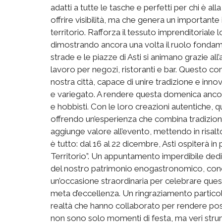
adatti a tutte le tasche e perfetti per chi è alla
offrire visibilità, ma che genera un important
territorio. Rafforza il tessuto imprenditoriale
dimostrando ancora una volta il ruolo fonda
strade e le piazze di Asti si animano grazie all’
lavoro per negozi, ristoranti e bar. Questo co
nostra città, capace di unire tradizione e in
e variegato. A rendere questa domenica ancora
e hobbisti. Con le loro creazioni autentiche, q
offrendo un’esperienza che combina tradizione
aggiunge valore all’evento, mettendo in risalto
è tutto: dal 16 al 22 dicembre, Asti ospiterà in
Territorio”. Un appuntamento imperdibile dedic
del nostro patrimonio enogastronomico, cono
un’occasione straordinaria per celebrare ques
meta d’eccellenza. Un ringraziamento particol
realtà che hanno collaborato per rendere pos
non sono solo momenti di festa, ma veri strum