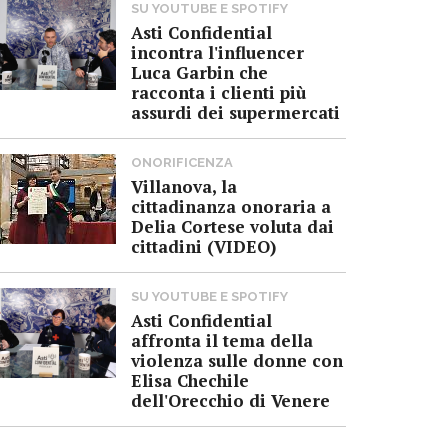
SU YOUTUBE E SPOTIFY
Asti Confidential
incontra l'influencer
Luca Garbin che
racconta i clienti più
assurdi dei supermercati
ONORIFICENZA
Villanova, la
cittadinanza onoraria a
Delia Cortese voluta dai
cittadini (VIDEO)
SU YOUTUBE E SPOTIFY
Asti Confidential
affronta il tema della
violenza sulle donne con
Elisa Chechile
dell'Orecchio di Venere