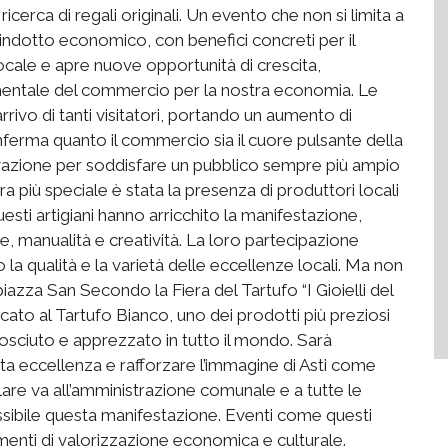
 ricerca di regali originali. Un evento che non si limita a
e indotto economico, con benefici concreti per il
 locale e apre nuove opportunità di crescita,
mentale del commercio per la nostra economia. Le
arrivo di tanti visitatori, portando un aumento di
nferma quanto il commercio sia il cuore pulsante della
novazione per soddisfare un pubblico sempre più ampio
 più speciale è stata la presenza di produttori locali
uesti artigiani hanno arricchito la manifestazione,
, manualità e creatività. La loro partecipazione
 la qualità e la varietà delle eccellenze locali. Ma non
 piazza San Secondo la Fiera del Tartufo “I Gioielli del
ato al Tartufo Bianco, uno dei prodotti più preziosi
sciuto e apprezzato in tutto il mondo. Sarà
ta eccellenza e rafforzare l’immagine di Asti come
are va all’amministrazione comunale e a tutte le
sibile questa manifestazione. Eventi come questi
enti di valorizzazione economica e culturale.