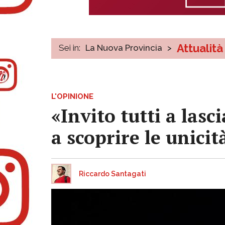
Attualità
Sei in:
La Nuova Provincia
>
L'OPINIONE
«Invito tutti a lasc
a scoprire le unicit
Riccardo Santagati