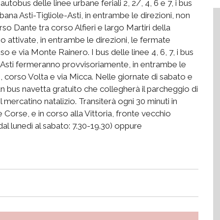
tobus delle linee urbane feriali 2, 2/, 4, 6 e 7, i bus
urbana Asti-Tigliole-Asti, in entrambe le direzioni, non
orso Dante tra corso Alfieri e largo Martiri della
no attivate, in entrambe le direzioni, le fermate
so e via Monte Rainero. I bus delle linee 4, 6, 7, i bus
ole-Asti fermeranno provvisoriamente, in entrambe le
so, corso Volta e via Micca. Nelle giornate di sabato e
un bus navetta gratuito che collegherà il parcheggio di
mercatino natalizio. Transiterà ogni 30 minuti in
Corse, e in corso alla Vittoria, fronte vecchio
dal lunedì al sabato: 7.30-19.30) oppure