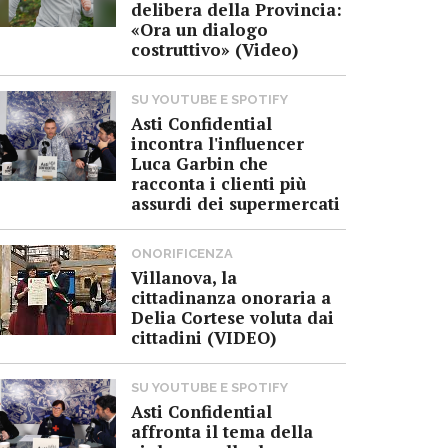
delibera della Provincia:
«Ora un dialogo
costruttivo» (Video)
SU YOUTUBE E SPOTIFY
Asti Confidential
incontra l'influencer
Luca Garbin che
racconta i clienti più
assurdi dei supermercati
ONORIFICENZA
Villanova, la
cittadinanza onoraria a
Delia Cortese voluta dai
cittadini (VIDEO)
SU YOUTUBE E SPOTIFY
Asti Confidential
affronta il tema della