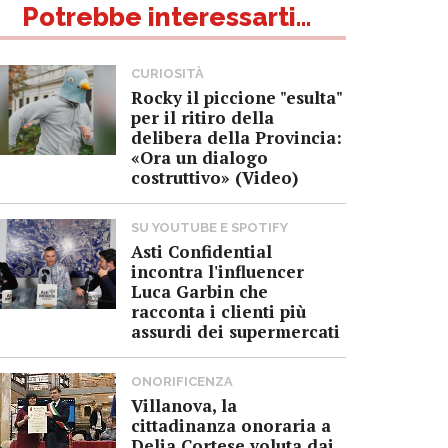
Potrebbe interessarti...
CURIOSITÀ
Rocky il piccione "esulta"
per il ritiro della
delibera della Provincia:
«Ora un dialogo
costruttivo» (Video)
SU YOUTUBE E SPOTIFY
Asti Confidential
incontra l'influencer
Luca Garbin che
racconta i clienti più
assurdi dei supermercati
ONORIFICENZA
Villanova, la
cittadinanza onoraria a
Delia Cortese voluta dai