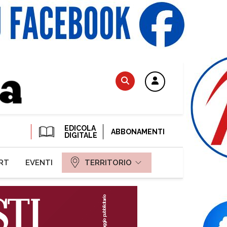
EDICOLA
ABBONAMENTI
DIGITALE
RT
EVENTI
TERRITORIO