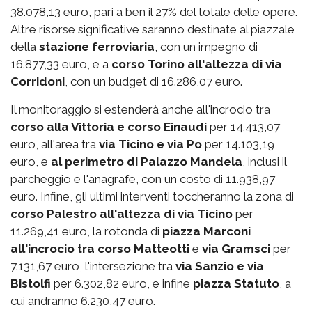
38.078,13 euro, pari a ben il 27% del totale delle opere.
Altre risorse significative saranno destinate al piazzale
della
stazione ferroviaria
, con un impegno di
16.877,33 euro, e a
corso Torino all'altezza di via
Corridoni
, con un budget di 16.286,07 euro.
Il monitoraggio si estenderà anche all'incrocio tra
corso alla Vittoria e corso Einaudi
per 14.413,07
euro, all'area tra
via Ticino e via Po
per 14.103,19
euro, e
al perimetro di Palazzo Mandela
, inclusi il
parcheggio e l'anagrafe, con un costo di 11.938,97
euro. Infine, gli ultimi interventi toccheranno la zona di
corso Palestro
all'altezza di via Ticino
per
11.269,41 euro, la rotonda di
piazza Marconi
all'incrocio tra corso Matteotti
e
via Gramsci
per
7.131,67 euro, l'intersezione tra
via Sanzio e via
Bistolfi
per 6.302,82 euro, e infine
piazza Statuto
, a
cui andranno 6.230,47 euro.