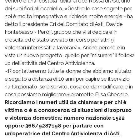
Venere è una "costola" della Croce Rossa di Asti, uno
dei suoi fiori all'occhiello. «Gestire le case segrete per
noi è molto impegnativo e richiede molte energie - ha
detto il presidente Cri del Comitato di Asti, Davide
Fontebasso - Però il gruppo che vi si dedica è in
crescita ed è stato avviato un corso per altri 9
volontari interessati a lavorarvi». Anche perchè è in
vista un nuovo progetto, quello per "misurare" il follow
up dell'attività del Centro Antiviolenza.
«Ricontatteremo tutte le donne che abbiamo aiutato
e seguito a distanza di 10 anni per capire se il servizio
ha funzionato, se è servito, cosa c'è da modificare e in
cosa possiamo migliorare» promette Elisa Chechile.
Ricordiamo i numeri utili da chiamare per chi è
vittima o è a conoscenza di situazioni di sopruso
e violenza domestica: numero nazionale 1522
oppure 366/9287198 per parlare con
un'operatrice del Centro Antiviolenza di Asti.