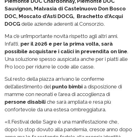
Piemonte DOC Chardonnay, Piemonte DOC
Sauvignon, Malvasia di Castelnuovo Don Bosco
DOC, Moscato d’Asti DOCG, Brachetto d’Acqui
DOCG
delle aziende aderenti al Consorzio.
Ma c’è un’importante novità rispetto agli altri anni.
Infatti,
per il 2026 e per la prima volta, sarà
possibile acquistare i calici in prevendita on line
.
Una soluzione spesso auspicata anche per i piatti alle
Pro loco per ridurre le code alle casse.
Sul resto della piazza arrivano le conferme
dell’allestimento del
punto bimbi
a disposizione di
mamme con neonati e l’area di accoglienza di
persone disabili
che sarà ampliata e resa più
confortevole da una estesa ombreggiatura.
«Il Festival delle Sagre è una manifestazione che,
dopo lo stop dovuto alla pandemia, cresce anno dopo
anno ma lo fa restando fedele alla propria identità -