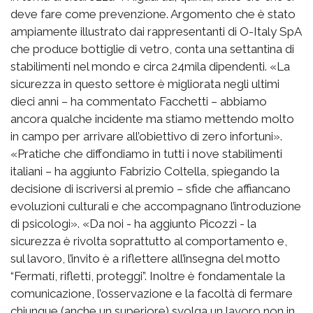
deve fare come prevenzione. Argomento che è stato
ampiamente illustrato dai rappresentanti di O-Italy SpA
che produce bottiglie di vetro, conta una settantina di
stabilimenti nel mondo e circa 24mila dipendenti. «La
sicurezza in questo settore è migliorata negli ultimi
dieci anni – ha commentato Facchetti – abbiamo
ancora qualche incidente ma stiamo mettendo molto
in campo per arrivare all’obiettivo di zero infortuni».
«Pratiche che diffondiamo in tutti i nove stabilimenti
italiani – ha aggiunto Fabrizio Coltella, spiegando la
decisione di iscriversi al premio – sfide che affiancano
evoluzioni culturali e che accompagnano l’introduzione
di psicologi». «Da noi - ha aggiunto Picozzi - la
sicurezza è rivolta soprattutto al comportamento e,
sul lavoro, l’invito è a riflettere all’insegna del motto
“Fermati, rifletti, proteggi”. Inoltre è fondamentale la
comunicazione, l’osservazione e la facoltà di fermare
chiunque (anche un superiore) svolga un lavoro non in