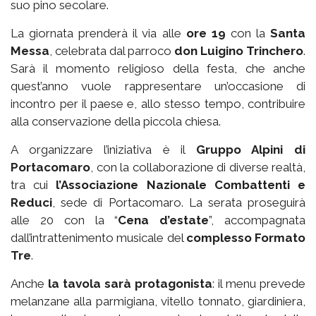
suo pino secolare.
La giornata prenderà il via alle
ore 19
con la
Santa
Messa
, celebrata dal parroco
don Luigino Trinchero
.
Sarà il momento religioso della festa, che anche
quest’anno vuole rappresentare un’occasione di
incontro per il paese e, allo stesso tempo, contribuire
alla conservazione della piccola chiesa.
A organizzare l’iniziativa è il
Gruppo Alpini di
Portacomaro
, con la collaborazione di diverse realtà,
tra cui
l’Associazione Nazionale Combattenti e
Reduci
, sede di Portacomaro. La serata proseguirà
alle 20 con la “
Cena d’estate
”, accompagnata
dall’intrattenimento musicale del
complesso Formato
Tre
.
Anche
la tavola sarà protagonista
: il menu prevede
melanzane alla parmigiana, vitello tonnato, giardiniera,