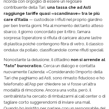
ricorda con orgoglio di essere un regolare
contribuente della Tari,
una tassa che ad Asti
raggiunge tariffe quasi «scandinave» tra le più
care d’Italia
— custodisce i rifiuti nel proprio giardino
per ben trenta giorni. Ma al momento del tanto atteso
sbarco, il giorno concordato per il ritiro, l’amara
sorpresa: l’operatore si rifiuta di caricare alcune lastre
di plastica poiché contengono fibra di vetro, il classico
ondulux da pollaio, classificandole come rifiuti speciali.
Nonostante la delusione, il cittadino
non si arrende al
"fato" burocratico.
Cerca un dialogo e contatta
nuovamente l'azienda: «Considerando l'importo della
Tari che paghiamo ad Asti, sono rimasto fiducioso e ho
telefonato all'Asp per chiedere se vi fosse un'altra
modalità di rimozione. Ancora una volta, però, il
centralinista ha cercato di rimbalzarmi al call center o di
tagliare corto suggerendomi di inviare una mail.
Quando ho insistito per parlare con un responsabile del