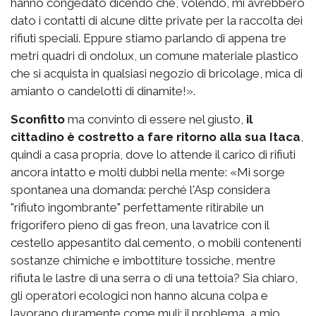
hanno congedato dicendo che, volendo, mi avrebbero
dato i contatti di alcune ditte private per la raccolta dei
rifiuti speciali. Eppure stiamo parlando di appena tre
metri quadri di ondolux, un comune materiale plastico
che si acquista in qualsiasi negozio di bricolage, mica di
amianto o candelotti di dinamite!».
Sconfitto
ma convinto di essere nel giusto,
il
cittadino è costretto a fare ritorno alla sua Itaca
,
quindi a casa propria, dove lo attende il carico di rifiuti
ancora intatto e molti dubbi nella mente: «Mi sorge
spontanea una domanda: perché l'Asp considera
"rifiuto ingombrante" perfettamente ritirabile un
frigorifero pieno di gas freon, una lavatrice con il
cestello appesantito dal cemento, o mobili contenenti
sostanze chimiche e imbottiture tossiche, mentre
rifiuta le lastre di una serra o di una tettoia? Sia chiaro,
gli operatori ecologici non hanno alcuna colpa e
lavorano duramente come muli; il problema, a mio