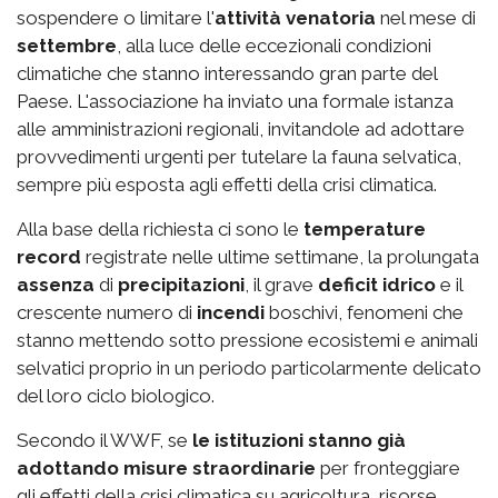
sospendere o limitare l'
attività venatoria
nel mese di
settembre
, alla luce delle eccezionali condizioni
climatiche che stanno interessando gran parte del
Paese. L'associazione ha inviato una formale istanza
alle amministrazioni regionali, invitandole ad adottare
provvedimenti urgenti per tutelare la fauna selvatica,
sempre più esposta agli effetti della crisi climatica.
Alla base della richiesta ci sono le
temperature
record
registrate nelle ultime settimane, la prolungata
assenza
di
precipitazioni
, il grave
deficit idrico
e il
crescente numero di
incendi
boschivi, fenomeni che
stanno mettendo sotto pressione ecosistemi e animali
selvatici proprio in un periodo particolarmente delicato
del loro ciclo biologico.
Secondo il WWF, se
le istituzioni stanno già
adottando misure straordinarie
per fronteggiare
gli effetti della crisi climatica su agricoltura, risorse