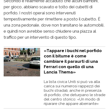
Secondo è realmente accaduto che alcuni bambini,
per gioco, abbiano scavato e tolto dei cubetti di
porfido. I nostri operai sono intervenuti
tempestivamente per rimettere a posto il cubetto. È
una zona pedonale, dove non transitano le automobili,
e quindi non avrebbe senso chiudere una piazza al
traffico per un intervento di questo tipo.
«Tappare i buchi nel porfido
con il bitume è come
cambiare il paraurti di una
Ferrari con quello di una
Lancia Thema»
La lista civica Uniti si può va alla
carica sui numerosi rappezzi dei
buchi stradali, anche in presenza
di porfido, che deturpano le strade
del centro storico: «Un modo di
riparare che appare aberrante»