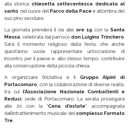
alla storica
chiesetta settecentesca dedicata al
santo
, nel cuore del
Parco della Pace
e all’ombra del
suo pino secolare.
La giornata prenderà il via alle
ore 19
con la
Santa
Messa
, celebrata dal parroco
don Luigino Trinchero
.
Sarà il momento religioso della festa, che anche
quest’anno vuole rappresentare un’occasione di
incontro per il paese e, allo stesso tempo, contribuire
alla conservazione della piccola chiesa.
A organizzare l’iniziativa è il
Gruppo Alpini di
Portacomaro
, con la collaborazione di diverse realtà,
tra cui
l’Associazione Nazionale Combattenti e
Reduci
, sede di Portacomaro. La serata proseguirà
alle 20 con la “
Cena d’estate
”, accompagnata
dall’intrattenimento musicale del
complesso Formato
Tre
.