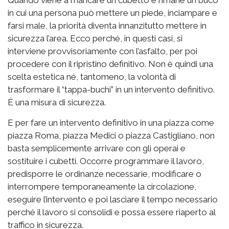
Quando viene a mancare un cubetto e rimane un buco
in cui una persona può mettere un piede, inciampare e
farsi male, la priorità diventa innanzitutto mettere in
sicurezza l’area. Ecco perché, in questi casi, si
interviene provvisoriamente con l’asfalto, per poi
procedere con il ripristino definitivo. Non è quindi una
scelta estetica né, tantomeno, la volontà di
trasformare il “tappa-buchi” in un intervento definitivo.
È una misura di sicurezza.
E per fare un intervento definitivo in una piazza come
piazza Roma, piazza Medici o piazza Castigliano, non
basta semplicemente arrivare con gli operai e
sostituire i cubetti. Occorre programmare il lavoro,
predisporre le ordinanze necessarie, modificare o
interrompere temporaneamente la circolazione,
eseguire l’intervento e poi lasciare il tempo necessario
perché il lavoro si consolidi e possa essere riaperto al
traffico in sicurezza.