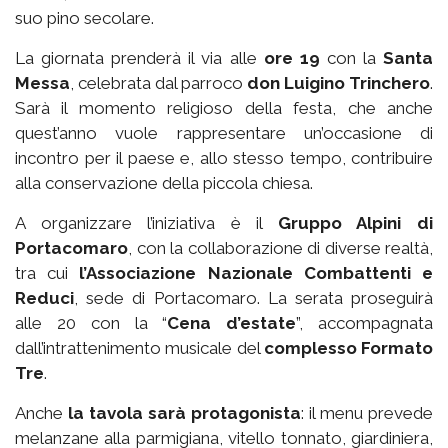
suo pino secolare.
La giornata prenderà il via alle
ore 19
con la
Santa
Messa
, celebrata dal parroco
don Luigino Trinchero
.
Sarà il momento religioso della festa, che anche
quest’anno vuole rappresentare un’occasione di
incontro per il paese e, allo stesso tempo, contribuire
alla conservazione della piccola chiesa.
A organizzare l’iniziativa è il
Gruppo Alpini di
Portacomaro
, con la collaborazione di diverse realtà,
tra cui
l’Associazione Nazionale Combattenti e
Reduci
, sede di Portacomaro. La serata proseguirà
alle 20 con la “
Cena d’estate
”, accompagnata
dall’intrattenimento musicale del
complesso Formato
Tre
.
Anche
la tavola sarà protagonista
: il menu prevede
melanzane alla parmigiana, vitello tonnato, giardiniera,