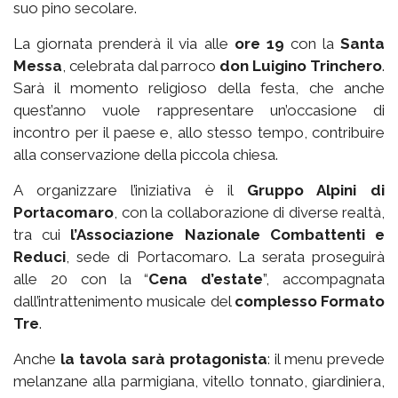
suo pino secolare.
La giornata prenderà il via alle
ore 19
con la
Santa
Messa
, celebrata dal parroco
don Luigino Trinchero
.
Sarà il momento religioso della festa, che anche
quest’anno vuole rappresentare un’occasione di
incontro per il paese e, allo stesso tempo, contribuire
alla conservazione della piccola chiesa.
A organizzare l’iniziativa è il
Gruppo Alpini di
Portacomaro
, con la collaborazione di diverse realtà,
tra cui
l’Associazione Nazionale Combattenti e
Reduci
, sede di Portacomaro. La serata proseguirà
alle 20 con la “
Cena d’estate
”, accompagnata
dall’intrattenimento musicale del
complesso Formato
Tre
.
Anche
la tavola sarà protagonista
: il menu prevede
melanzane alla parmigiana, vitello tonnato, giardiniera,