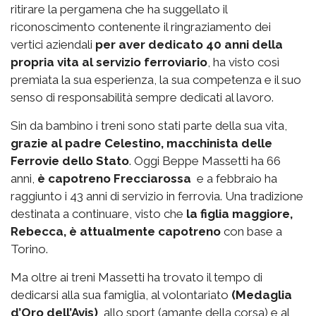
ritirare la pergamena che ha suggellato il
riconoscimento contenente il ringraziamento dei
vertici aziendali
per aver dedicato 40 anni della
propria vita al servizio ferroviario
, ha visto così
premiata la sua esperienza, la sua competenza e il suo
senso di responsabilità sempre dedicati al lavoro.
Sin da bambino i treni sono stati parte della sua vita,
grazie al padre Celestino, macchinista delle
Ferrovie dello Stato
. Oggi Beppe Massetti ha 66
anni,
è capotreno Frecciarossa
e a febbraio ha
raggiunto i 43 anni di servizio in ferrovia. Una tradizione
destinata a continuare, visto che
la figlia maggiore,
Rebecca, è attualmente capotreno
con base a
Torino.
Ma oltre ai treni Massetti ha trovato il tempo di
dedicarsi alla sua famiglia, al volontariato
(Medaglia
d’Oro dell’Avis)
, allo sport (amante della corsa) e al