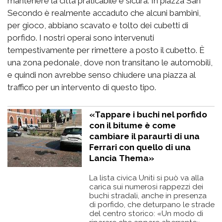
mantenere la città praticabile e sicura. In piazza San
Secondo è realmente accaduto che alcuni bambini,
per gioco, abbiano scavato e tolto dei cubetti di
porfido. I nostri operai sono intervenuti
tempestivamente per rimettere a posto il cubetto. È
una zona pedonale, dove non transitano le automobili,
e quindi non avrebbe senso chiudere una piazza al
traffico per un intervento di questo tipo.
«Tappare i buchi nel porfido
con il bitume è come
cambiare il paraurti di una
Ferrari con quello di una
Lancia Thema»
La lista civica Uniti si può va alla
carica sui numerosi rappezzi dei
buchi stradali, anche in presenza
di porfido, che deturpano le strade
del centro storico: «Un modo di