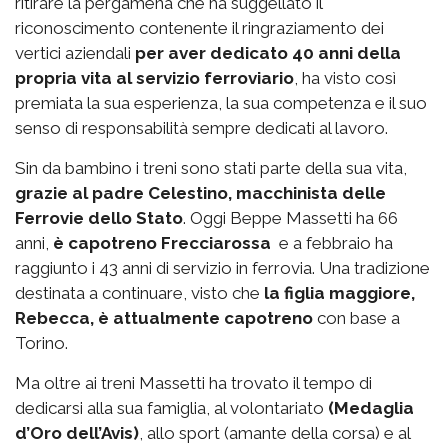
ritirare la pergamena che ha suggellato il
riconoscimento contenente il ringraziamento dei
vertici aziendali
per aver dedicato 40 anni della
propria vita al servizio ferroviario
, ha visto così
premiata la sua esperienza, la sua competenza e il suo
senso di responsabilità sempre dedicati al lavoro.
Sin da bambino i treni sono stati parte della sua vita,
grazie al padre Celestino, macchinista delle
Ferrovie dello Stato
. Oggi Beppe Massetti ha 66
anni,
è capotreno Frecciarossa
e a febbraio ha
raggiunto i 43 anni di servizio in ferrovia. Una tradizione
destinata a continuare, visto che
la figlia maggiore,
Rebecca, è attualmente capotreno
con base a
Torino.
Ma oltre ai treni Massetti ha trovato il tempo di
dedicarsi alla sua famiglia, al volontariato
(Medaglia
d’Oro dell’Avis)
, allo sport (amante della corsa) e al