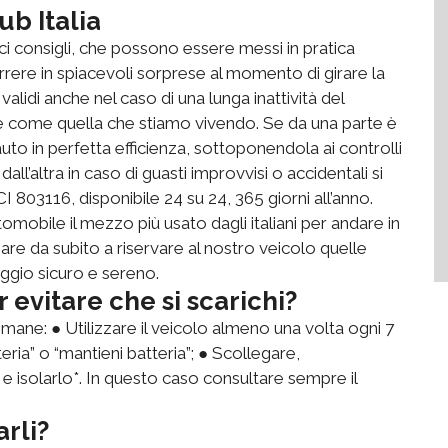
ub Italia
ici consigli, che possono essere messi in pratica
rere in spiacevoli sorprese al momento di girare la
validi anche nel caso di una lunga inattività del
e come quella che stiamo vivendo. Se da una parte è
o in perfetta efficienza, sottoponendola ai controlli
dall’altra in caso di guasti improvvisi o accidentali si
 803116, disponibile 24 su 24, 365 giorni all’anno.
utomobile il mezzo più usato dagli italiani per andare in
are da subito a riservare al nostro veicolo quelle
aggio sicuro e sereno.
 evitare che si scarichi?
imane: ● Utilizzare il veicolo almeno una volta ogni 7
tteria” o “mantieni batteria”; ● Scollegare,
 e isolarlo*. In questo caso consultare sempre il
rli?