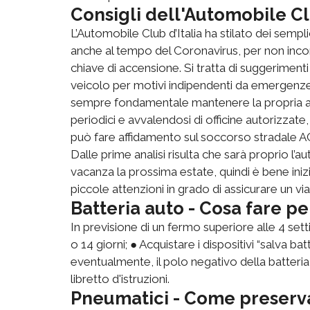
Consigli dell'Automobile Cl
L’Automobile Club d’Italia ha stilato dei sempl
anche al tempo del Coronavirus, per non incor
chiave di accensione. Si tratta di suggerimenti 
veicolo per motivi indipendenti da emergenz
sempre fondamentale mantenere la propria aut
periodici e avvalendosi di officine autorizzate, 
può fare affidamento sul soccorso stradale ACI
Dalle prime analisi risulta che sarà proprio l’a
vacanza la prossima estate, quindi è bene inizi
piccole attenzioni in grado di assicurare un vi
Batteria auto - Cosa fare per
In previsione di un fermo superiore alle 4 sett
o 14 giorni; ● Acquistare i dispositivi “salva ba
eventualmente, il polo negativo della batteria
libretto d'istruzioni.
Pneumatici - Come preserva