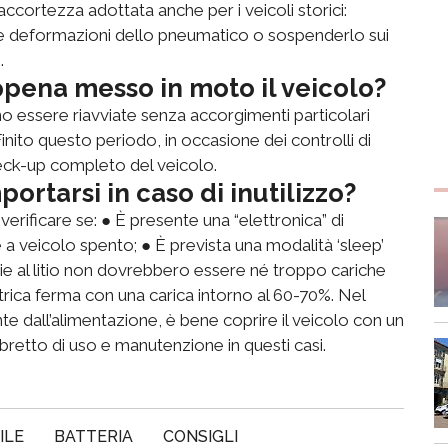
l’accortezza adottata anche per i veicoli storici:
are deformazioni dello pneumatico o sospenderlo sui
.
ppena messo in moto il veicolo?
no essere riavviate senza accorgimenti particolari
ito questo periodo, in occasione dei controlli di
heck-up completo del veicolo.
rtarsi in caso di inutilizzo?
verificare se: ● È presente una “elettronica” di
 veicolo spento; ● È prevista una modalità ‘sleep’
rie al litio non dovrebbero essere né troppo cariche
ttrica ferma con una carica intorno al 60-70%. Nel
e dall’alimentazione, è bene coprire il veicolo con un
ibretto di uso e manutenzione in questi casi.
ILE
BATTERIA
CONSIGLI