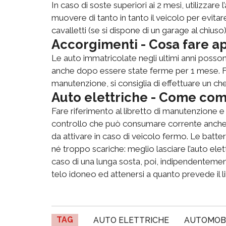
In caso di soste superiori ai 2 mesi, utilizzare 
muovere di tanto in tanto il veicolo per evit
cavalletti (se si dispone di un garage al chiuso)
Accorgimenti - Cosa fare a
Le auto immatricolate negli ultimi anni posso
anche dopo essere state ferme per 1 mese. Fin
manutenzione, si consiglia di effettuare un c
Auto elettriche - Come compo
Fare riferimento al libretto di manutenzione e 
controllo che può consumare corrente anche a
da attivare in caso di veicolo fermo. Le batte
né troppo scariche: meglio lasciare l’auto ele
caso di una lunga sosta, poi, indipendentement
telo idoneo ed attenersi a quanto prevede il l
TAG
AUTO ELETTRICHE
AUTOMOB